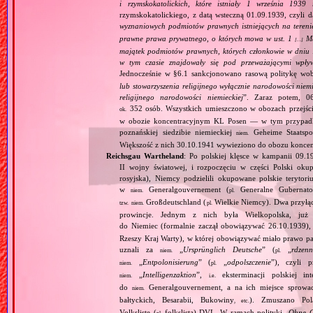
i rzymskokatolickich, które istniały 1 września 1939
rzymskokatolickiego, z datą wsteczną 01.09.1939, czyli d
wyznaniowych podmiotów prawnych istniejących na teren
prawne prawa prywatnego, o których mowa w ust. 1
Maj
[…]
majątek podmiotów prawnych, których członkowie w dniu 1
w tym czasie znajdowały się pod przeważającymi wpły
Jednocześnie w §6.1 sankcjonowano rasową politykę wob
lub stowarzyszenia religijnego wyłącznie narodowości nie
religijnego narodowości niemieckiej
”. Zaraz potem, 06
352 osób. Wszystkich umieszczono w obozach przejś
ok.
w obozie koncentracyjnym KL Posen — w tym przypadku
poznańskiej siedzibie niemieckiej
Geheime Staatspol
niem.
Większość z nich 30.10.1941 wywieziono do obozu konce
Reichsgau Wartheland
: Po polskiej klęsce w kampanii 09.1
II wojny światowej, i rozpoczęciu w części Polski okupa
rosyjska), Niemcy podzielili okupowane polskie terytori
w
Generalgouvernement (
Generalne Gubernato
niem.
pl.
Großdeutschland (
Wielkie Niemcy). Dwa przyłącz
tzw.
niem.
pl.
prowincje. Jednym z nich była Wielkopolska, już 
do Niemiec (formalnie zaczął obowiązywać 26.10.1939),
Rzeszy Kraj Warty), w której obowiązywać miało prawo pa
uznali za
„
Ursprünglich Deutsche
” (
„
rdzenn
niem.
pl.
„
Entpolonisierung
” (
„
odpolszczenie
”), czyli 
niem.
pl.
„
Intelligenzaktion
”,
eksterminacji polskiej in
niem.
i.e.
do
Generalgouvernement, a na ich miejsce sprow
niem.
bałtyckich, Besarabii, Bukowiny
). Zmuszano Pol
, etc.
Volksliste (
folkslista) DVL. W ramach polityki „
Ohne G