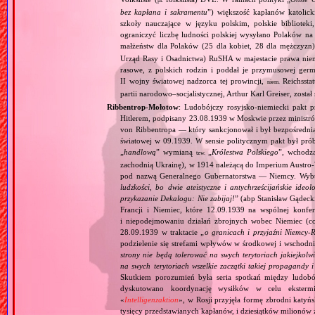
pl.
bez kapłana i sakramentu
”) większość kapłanów katolic
szkoły nauczające w języku polskim, polskie biblioteki
ograniczyć liczbę ludności polskiej wysyłano Polaków 
małżeństw dla Polaków (25 dla kobiet, 28 dla mężczyzn
Urząd Rasy i Osadnictwa) RuSHA w majestacie prawa niemie
rasowe, z polskich rodzin i poddał je przymusowej germ
II wojny światowej nadzorca tej prowincji,
Reichsstatt
niem.
partii narodowo–socjalistycznej, Arthur Karl Greiser, został 
Ribbentrop‐Mołotow
: Ludobójczy rosyjsko‐niemiecki pakt 
Hitlerem, podpisany 23.08.1939 w Moskwie przez minist
von Ribbentropa — który sankcjonował i był bezpośrednią
światowej w 09.1939. W sensie politycznym pakt był prób
„
handlową
” wymianą
„
Królestwa Polskiego
”, wchodzą
tzw.
zachodnią Ukrainę), w 1914 należącą do Imperium Austro‐W
pod nazwą Generalnego Gubernatorstwa — Niemcy. Wybuc
ludzkości, bo dwie ateistyczne i antychrześcijańskie id
przykazanie Dekalogu: Nie zabijaj!
” (abp Stanisław Gądeck
Francji i Niemiec, które 12.09.1939 na wspólnej konfe
i niepodejmowaniu działań zbrojnych wobec Niemiec (c
28.09.1939 w traktacie „
o granicach i przyjaźni Niemcy‐
podzielenie się strefami wpływów w środkowej i wschodni
strony nie będą tolerować na swych terytoriach jakiejkolwi
na swych terytoriach wszelkie zaczątki takiej propagandy
Skutkiem porozumień była seria spotkań między ludob
dyskutowano koordynację wysiłków w celu ekstermi
«
Intelligenzaktion
», w Rosji przyjęła formę zbrodni katyńs
tysięcy przedstawianych kapłanów, i dziesiątków milionów z