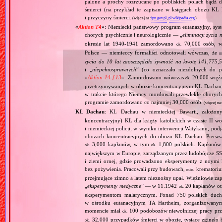
palone a prochy rozrzucane po pobliskich polach bądź 
śmierci (na przykład te zapisane w księgach obozu KL
i przyczyny śmierci.
(więcej na:
ipn.gov.pl
,
pl.wikipedia.org
)
«
Aktion T4
»
: Niemiecki państwowy program eutanazyjny, syst
chorych psychicznie i neurologicznie — „
eliminacji życia 
okresie lat 1940‐1941 zamordowano
70,000 osób, w 
ok.
Polsce — niemieccy formaliści odnotowali wówczas, że
m
życia do 10 lat zaoszczędziło żywność na kwotę 141,775,
i „
niepełnosprawnych
” (co oznaczało niezdolnych do 
«
Aktion 14 f 13
». Zamordowano wówczas
20,000 więź
ok.
przetrzymywanych w obozie koncentracyjnym KL Dachau
w trakcie którego Niemcy mordowali przewlekle chorych, 
programie zamordowano co najmniej 30,000 osób.
(więcej na
KL Dachau
: KL Dachau w niemieckiej Bawarii, założo
koncentracyjny) KL dla księży katolickich w czasie II w
i niemieckiej policji, w wyniku interwencji Watykanu, p
obozach koncentracyjnych do obozu KL Dachau. Pierwsz
3,000 kapłanów, w tym
1,800 polskich. Kapłanów
ok.
ok.
największym w Europie, zarządzanym przez ludobójcze SS 
i ziemi ornej, gdzie prowadzono eksperymenty z noymi 
bez pożywienia. Pracowali przy budowach,
krematoriu
m.in.
przejmujące zimno a latem nieznośny upał. Więźniowie zap
„
eksperymenty medyczne
” — w 11.1942
20 kapłanów ot
ok.
eksperymentom malarycznym. Ponad 750 polskich duc
w ośrodku eutanacyjnym TA Hartheim, zorganizowany
momencie miał
100 podobozów niewolniczej pracy pr
ok.
32,000 przypadków śmierci w obozie, tysiące zginęł
ok.