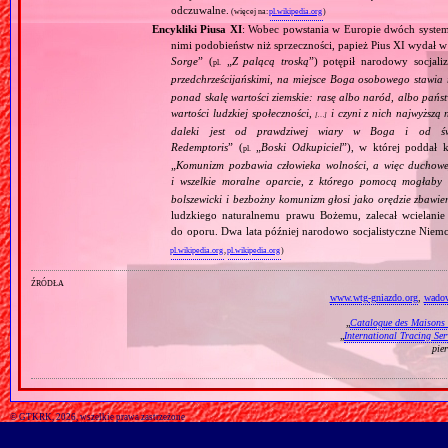
odczuwalne.
(więcej na:
pl.wikipedia.org
)
Encykliki Piusa XI
: Wobec powstania w Europie dwóch systemó
nimi podobieństw niż sprzeczności, papież Pius XI wydał 
Sorge
” (
„
Z palącą troską
”) potępił narodowy socjali
pl.
przedchrześcijańskimi, na miejsce Boga osobowego stawia 
ponad skalę wartości ziemskie: rasę albo naród, albo pańs
wartości ludzkiej społeczności,
i czyni z nich najwyższą 
[…]
daleki jest od prawdziwej wiary w Boga i od świ
Redemptoris
” (
„
Boski Odkupiciel
”), w której poddał k
pl.
„
Komunizm pozbawia człowieka wolności, a więc duchowej
i wszelkie moralne oparcie, z którego pomocą mogłaby 
bolszewicki i bezbożny komunizm głosi jako orędzie zbawie
ludzkiego naturalnemu prawu Bożemu, zalecał wcielanie 
do oporu. Dwa lata później narodowo socjalistyczne Niemc
pl.wikipedia.org
,
pl.wikipedia.org
)
źródła
www.wtg-gniazdo.org
,
wadov
„
Catalogue des Maisons 
„
International Tracing Ser
pie
© GTKRK, 2026, wszelkie prawa zastrzeżone