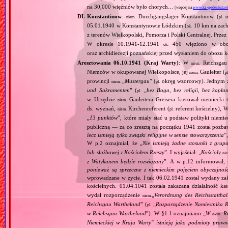
na 30,000 więźniów było chorych…
(więcej na:
www.kz-gedenkstaet
DL Konstantinow
:
Durchgangslager Konstantinow (
o
niem.
pl.
05.01.1940 w Konstantynowie Łódzkim (
10 km na zach
ok.
z terenów Wielkopolski, Pomorza i Polski Centralnej. Przez
W okresie 10.1941‐12.1941
450 więziono w obozie
ok.
oraz archidiecezji poznańskiej przed wysłaniem do obozu
Aresztowania 06.10.1941 (Kraj Warty)
: W
Reichsgau 
niem.
Niemców w okupowanej Wielkopolsce, jej
Gauleiter (
niem.
pl
prowincji
„
Mustergau
” (
okręg wzorcowy). Jednym z f
niem.
pl.
und Sakramenten
” (
„
bez Boga, bez religii, bez kapła
pl.
w Urzędzie
Gauleitera Greisera kierował niemiecki 
niem.
ds. wyznań,
Kirchenreferent (
referent kościelny), 
niem.
pl.
„
13 punktów
”, które miały stać u podstaw polityki niemi
publiczną — za co zresztą na początku 1941 został pozba
lecz istnieją tylko związki religijne w sensie stowarzyszenia
”
W p.2 oznajmiał, że „
Nie istnieją żadne stosunki z gru
lub służbowej z Kościołem Rzeszy
”. I wyjaśniał: „
Kościoły
ni
z Watykanem będzie rozwiązany
”. A w p.12 informował, 
ponieważ są sprzeczne z niemieckim pojęciem obyczajnoś
wprowadzane w życie. I tak 06.02.1941 został wydany zaka
kościelnych. 01.04.1041 została zakazana działalność ka
wydał rozporządzenie
„
Verordnung des Reichsstatthal
niem.
Reichsgau Wartheland
” (
„
Rozporządzenie Namiestnika R
pl.
w Reichsgau Wartheland
”). W §1.1 oznajmiano „
W
Re
niem.
Niemieckiej w Kraju Warty" istnieją jako podmioty pra