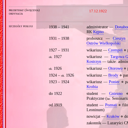
prezbiterat (święcenia)
17.12.1922
ordynacja
szczegóły posługi
1938 – 1941
administrator —
Donabo
RK
Kępno
1931 – 1938
proboszcz —
Cieszyn
Ostrów Wielkopolski
1927 – 1931
wikariusz —
Czempiń
⋄ 
1927
wikariusz —
Targowa G
ok.
Kostrzyn
— także: admini
1926
wikariusz —
Otorowo
⋄ 
ok.
1924 –
1926
wikariusz —
Brody
⋄ pa
ok.
1923 – 1924
wikariusz —
Poniec
⋄ pa
Krobia
do 1922
student —
Gniezno
⋄ 
Praktyczne (
Seminariu
łac.
od 1919
student —
Poznań
⋄ filo
Leoninum)
nowicjat —
Kraków
⋄ do
zakonnik — Lazaryści 