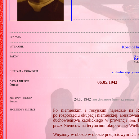
funkcja
wyznanie
Kościół ł
zakon
Zg
(
i.e
diecezja / prowincja
archidiecezja gnie
data i miejsce
06.05.1942
śmierci
alt. daty i miejsca
24.06.1942
(data „świadectwa śmierci” KL Dachau)
śmierci
szczegóły śmierci
Po niemieckim i rosyjskim najeździe na R
po rozpoczęciu okupacji niemieckiej, aresztowa
duchowieństwa katolickiego w prowincji
R
niem.
przez Niemców na terytorium okupowanej Wielk
Więziony w obozie w obozie przejściowym DL 