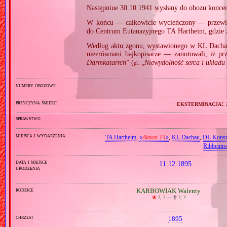
Następniue 30.10.1941 wysłany do obozu konce
W końcu — całkowicie wycieńczony — przew
do Centrum Eutanazyjnego TA Hartheim, gdzie
Według aktu zgonu, wystawionego w KL Dacha
niezrównani bajkopisarze — zanotowali, iż pr
Darmkatarrch
” (
„
Niewydolność serca i układu k
pl.
numery obozowe
przyczyna śmierci
eksterminacja:
sprawstwo
miejsca i wydarzenia
TA Hartheim
,
«
Aktion T4
»
,
KL Dachau
,
DL Konst
Ribbentr
data i miejsce
11.12.1895
urodzenia
rodzice
KARBOWIAK Walenty
🞲
?, ? —
🕆
?, ?
chrzest
1895