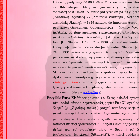
Hitlerem, podpisany 23.08.1939 w Moskwie przez minist
von Ribbentropa — który sankcjonował i był bezpośrednią
światowej w 09.1939. W sensie politycznym pakt był prób
„
handlową
” wymianą
„
Królestwa Polskiego
”, wchodzą
tzw.
zachodnią Ukrainę), w 1914 należącą do Imperium Austro‐W
pod nazwą Generalnego Gubernatorstwa — Niemcy. Wybuc
ludzkości, bo dwie ateistyczne i antychrześcijańskie id
przykazanie Dekalogu: Nie zabijaj!
” (abp Stanisław Gądeck
Francji i Niemiec, które 12.09.1939 na wspólnej konfe
i niepodejmowaniu działań zbrojnych wobec Niemiec (c
28.09.1939 w traktacie „
o granicach i przyjaźni Niemcy‐
podzielenie się strefami wpływów w środkowej i wschodni
strony nie będą tolerować na swych terytoriach jakiejkolwi
na swych terytoriach wszelkie zaczątki takiej propagandy
Skutkiem porozumień była seria spotkań między ludob
dyskutowano koordynację wysiłków w celu ekstermi
«
Intelligenzaktion
», w Rosji przyjęła formę zbrodni katyńs
tysięcy przedstawianych kapłanów, i dziesiątków milionów z
odczuwalne.
(więcej na:
pl.wikipedia.org
)
Encykliki Piusa XI
: Wobec powstania w Europie dwóch systemó
nimi podobieństw niż sprzeczności, papież Pius XI wydał 
Sorge
” (
„
Z palącą troską
”) potępił narodowy socjali
pl.
przedchrześcijańskimi, na miejsce Boga osobowego stawia 
ponad skalę wartości ziemskie: rasę albo naród, albo pańs
wartości ludzkiej społeczności,
i czyni z nich najwyższą 
[…]
daleki jest od prawdziwej wiary w Boga i od świ
Redemptoris
” (
„
Boski Odkupiciel
”), w której poddał k
pl.