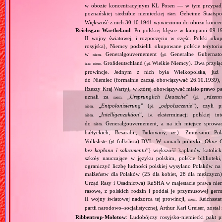
w obozie koncentracyjnym KL Posen — w tym przypadku
poznańskiej siedzibie niemieckiej
Geheime Staatspol
niem.
Większość z nich 30.10.1941 wywieziono do obozu konce
Reichsgau Wartheland
: Po polskiej klęsce w kampanii 09.1
II wojny światowej, i rozpoczęciu w części Polski okupa
rosyjska), Niemcy podzielili okupowane polskie terytori
w
Generalgouvernement (
Generalne Gubernato
niem.
pl.
Großdeutschland (
Wielkie Niemcy). Dwa przyłącz
tzw.
niem.
pl.
prowincje. Jednym z nich była Wielkopolska, już 
do Niemiec (formalnie zaczął obowiązywać 26.10.1939),
Rzeszy Kraj Warty), w której obowiązywać miało prawo pa
uznali za
„
Ursprünglich Deutsche
” (
„
rdzenn
niem.
pl.
„
Entpolonisierung
” (
„
odpolszczenie
”), czyli 
niem.
pl.
„
Intelligenzaktion
”,
eksterminacji polskiej in
niem.
i.e.
do
Generalgouvernement, a na ich miejsce sprow
niem.
bałtyckich, Besarabii, Bukowiny
). Zmuszano Pol
, etc.
Volksliste (
folkslista) DVL. W ramach polityki „
Ohne G
pl.
bez kapłana i sakramentu
”) większość kapłanów katolic
szkoły nauczające w języku polskim, polskie biblioteki
ograniczyć liczbę ludności polskiej wysyłano Polaków 
małżeństw dla Polaków (25 dla kobiet, 28 dla mężczyzn
Urząd Rasy i Osadnictwa) RuSHA w majestacie prawa niemie
rasowe, z polskich rodzin i poddał je przymusowej germ
II wojny światowej nadzorca tej prowincji,
Reichsstatt
niem.
partii narodowo–socjalistycznej, Arthur Karl Greiser, został 
Ribbentrop‐Mołotow
: Ludobójczy rosyjsko‐niemiecki pakt 