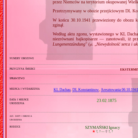
przez Niemców na terytorium okupowanej Wielk
Przetrzymywany w obozie przejściowym DL Kon
W końcu 30.10.1941 przewieziony do obozu k
zginął.
Według aktu zgonu, wystawionego w KL Dacha
niezrównani bajkopisarze — zanotowali, iż pr
Lungenentzündung
” (
„
Niewydolność serca i uk
pl.
numery obozowe
przyczyna śmierci
ekstermi
sprawstwo
miejsca i wydarzenia
KL Dachau
,
DL Konstantinow
,
Aresztowania 06.10.1941
data i miejsce
23.02.1875
urodzenia
alt. daty i miejsca
urodzenia
rodzice
SZYMAŃSKI Ignacy
🞲
?, ? —
🕆
?, ?