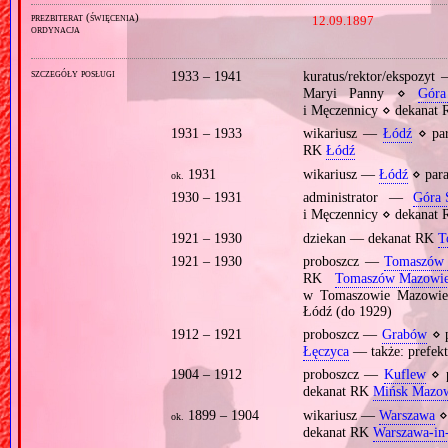
prezbiterat (święcenia)
12.09.1897
ordynacja
szczegóły posługi
1933 – 1941
kuratus/rektor/ekspozyt
Maryi Panny ⋄
Góra
i Męczennicy ⋄ dekanat
1931 – 1933
wikariusz —
Łódź
⋄ pa
RK
Łódź
1931
wikariusz —
Łódź
⋄ par
ok.
1930 – 1931
administrator —
Góra 
i Męczennicy ⋄ dekanat
1921 – 1930
dziekan — dekanat RK
T
1921 – 1930
proboszcz —
Tomaszów 
RK
Tomaszów Mazowie
w Tomaszowie Mazowie
Łódź (do 1929)
1912 – 1921
proboszcz —
Grabów
⋄ 
Łęczyca
— także: prefek
1904 – 1912
proboszcz —
Kuflew
⋄ 
dekanat RK
Mińsk Mazow
1899 – 1904
wikariusz —
Warszawa
⋄
ok.
dekanat RK
Warszawa‐in