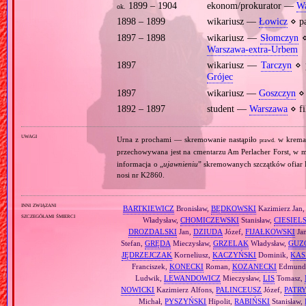
1899 – 1904
ekonom/prokurator —
Wa
ok.
1898 – 1899
wikariusz —
Łowicz
⋄ p
1897 – 1898
wikariusz —
Słomczyn
⋄
Warszawa‐extra‐Urbem
1897
wikariusz —
Tarczyn
⋄ 
Grójec
1897
wikariusz —
Goszczyn
⋄ 
1892 – 1897
student —
Warszawa
⋄ fi
uwagi
Urna z prochami — skremowanie nastąpiło
w krema
prawd.
przechowywana jest na cmentarzu Am Perlacher Forst, w
informacja o „
ujawnieniu
” skremowanych szczątków ofiar K
nosi nr K2860.
inni związani
BARTKIEWICZ
Bronisław,
BĘDKOWSKI
Kazimierz Jan
szczegółami śmierci
Władysław,
CHOMICZEWSKI
Stanisław,
CIESIEL
DROZDALSKI
Jan,
DZIUDA
Józef,
FIJAŁKOWSKI
Ja
Stefan,
GRĘDA
Mieczysław,
GRZELAK
Władysław,
GUZ
JĘDRZEJCZAK
Korneliusz,
KACZYŃSKI
Dominik,
KAS
Franciszek,
KONECKI
Roman,
KOZANECKI
Edmund 
Ludwik,
LEWANDOWICZ
Mieczysław,
LIS
Tomasz,
NOWICKI
Kazimierz Alfons,
PALINCEUSZ
Józef,
PATR
Michał,
PYSZYŃSKI
Hipolit,
RABIŃSKI
Stanisław,