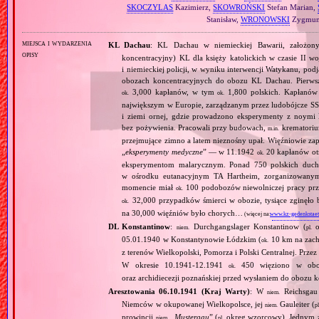
SKOCZYLAS
Kazimierz,
SKOWROŃSKI
Stefan Marian,
Stanisław,
WRONOWSKI
Zygmunt
miejsca i wydarzenia
KL Dachau
: KL Dachau w niemieckiej Bawarii, założo
opisy
koncentracyjny) KL dla księży katolickich w czasie II w
i niemieckiej policji, w wyniku interwencji Watykanu, p
obozach koncentracyjnych do obozu KL Dachau. Pierwsz
3,000 kapłanów, w tym
1,800 polskich. Kapłanów
ok.
ok.
największym w Europie, zarządzanym przez ludobójcze SS 
i ziemi ornej, gdzie prowadzono eksperymenty z noymi 
bez pożywienia. Pracowali przy budowach,
krematoriu
m.in.
przejmujące zimno a latem nieznośny upał. Więźniowie zap
„
eksperymenty medyczne
” — w 11.1942
20 kapłanów ot
ok.
eksperymentom malarycznym. Ponad 750 polskich duc
w ośrodku eutanacyjnym TA Hartheim, zorganizowany
momencie miał
100 podobozów niewolniczej pracy pr
ok.
32,000 przypadków śmierci w obozie, tysiące zginęł
ok.
na 30,000 więźniów było chorych…
(więcej na:
www.kz-gedenkstaet
DL Konstantinow
:
Durchgangslager Konstantinow (
o
niem.
pl.
05.01.1940 w Konstantynowie Łódzkim (
10 km na zach
ok.
z terenów Wielkopolski, Pomorza i Polski Centralnej. Przez
W okresie 10.1941‐12.1941
450 więziono w obozie
ok.
oraz archidiecezji poznańskiej przed wysłaniem do obozu
Aresztowania 06.10.1941 (Kraj Warty)
: W
Reichsgau 
niem.
Niemców w okupowanej Wielkopolsce, jej
Gauleiter (
niem.
pl
prowincji
„
Mustergau
” (
okręg wzorcowy). Jednym z f
niem.
pl.