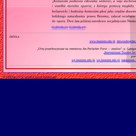
„
Komunizm pozbawia człowieka wolności, a więc duchowej
i wszelkie moralne oparcie, z którego pomocą mogłaby 
bolszewicki i bezbożny komunizm głosi jako orędzie zbawie
ludzkiego naturalnemu prawu Bożemu, zalecał wcielanie 
do oporu. Dwa lata później narodowo socjalistyczne Niemc
pl.wikipedia.org
,
pl.wikipedia.org
)
źródła
www.lesmierz.edu.pl
,
dziwoszbogdan.
„
Urny przechowywane na cmentarzu Am Perlacher Forst — analiza
”, p. Grzeg
„
International Tracing Ser
pie
wp.lesmierz.edu.pl
,
wp.lesmierz.edu.pl
,
panaszonik
© GTKRK, 2026, wszelkie prawa zastrzeżone