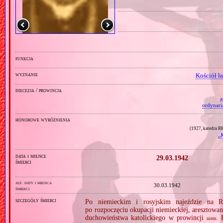
funkcja
wyznanie
Kościół ł
diecezja / prowincja
a
ordynari
honorowe wyróżnienia
(1927, katedra 
„
K
data i miejsce
29.03.1942
śmierci
alt. daty i miejsca
30.03.1942
śmierci
szczegóły śmierci
Po niemieckim i rosyjskim najeździe na R
po rozpoczęciu okupacji niemieckiej, aresztowa
duchowieństwa katolickiego w prowincji
R
niem.