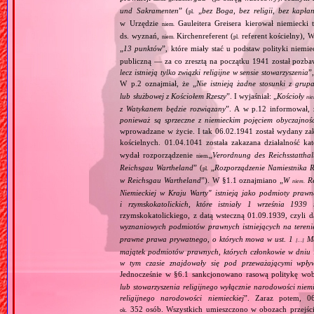
und Sakramenten
” (
„
bez Boga, bez religii, bez kapła
pl.
w Urzędzie
Gauleitera Greisera kierował niemiecki 
niem.
ds. wyznań,
Kirchenreferent (
referent kościelny), 
niem.
pl.
„
13 punktów
”, które miały stać u podstaw polityki niemi
publiczną — za co zresztą na początku 1941 został pozba
lecz istnieją tylko związki religijne w sensie stowarzyszenia
”
W p.2 oznajmiał, że „
Nie istnieją żadne stosunki z gru
lub służbowej z Kościołem Rzeszy
”. I wyjaśniał: „
Kościoły
ni
z Watykanem będzie rozwiązany
”. A w p.12 informował, 
ponieważ są sprzeczne z niemieckim pojęciem obyczajnoś
wprowadzane w życie. I tak 06.02.1941 został wydany zaka
kościelnych. 01.04.1041 została zakazana działalność ka
wydał rozporządzenie
„
Verordnung des Reichsstatthal
niem.
Reichsgau Wartheland
” (
„
Rozporządzenie Namiestnika R
pl.
w Reichsgau Wartheland
”). W §1.1 oznajmiano „
W
Re
niem.
Niemieckiej w Kraju Warty" istnieją jako podmioty pra
i rzymskokatolickich, które istniały 1 września 1939
rzymskokatolickiego, z datą wsteczną 01.09.1939, czyli d
wyznaniowych podmiotów prawnych istniejących na teren
prawne prawa prywatnego, o których mowa w ust. 1
Maj
[…]
majątek podmiotów prawnych, których członkowie w dniu 1
w tym czasie znajdowały się pod przeważającymi wpły
Jednocześnie w §6.1 sankcjonowano rasową politykę wob
lub stowarzyszenia religijnego wyłącznie narodowości nie
religijnego narodowości niemieckiej
”. Zaraz potem, 06
352 osób. Wszystkich umieszczono w obozach przejś
ok.