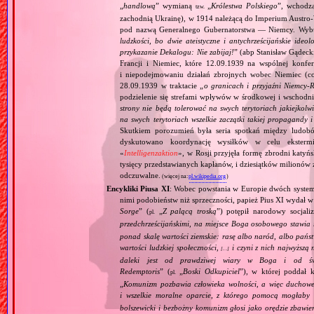
„
handlową
” wymianą
„
Królestwa Polskiego
”, wchodzą
tzw.
zachodnią Ukrainę), w 1914 należącą do Imperium Austro‐W
pod nazwą Generalnego Gubernatorstwa — Niemcy. Wybuc
ludzkości, bo dwie ateistyczne i antychrześcijańskie id
przykazanie Dekalogu: Nie zabijaj!
” (abp Stanisław Gądeck
Francji i Niemiec, które 12.09.1939 na wspólnej konfe
i niepodejmowaniu działań zbrojnych wobec Niemiec (c
28.09.1939 w traktacie „
o granicach i przyjaźni Niemcy‐
podzielenie się strefami wpływów w środkowej i wschodni
strony nie będą tolerować na swych terytoriach jakiejkolwi
na swych terytoriach wszelkie zaczątki takiej propagandy
Skutkiem porozumień była seria spotkań między ludob
dyskutowano koordynację wysiłków w celu ekstermi
«
Intelligenzaktion
», w Rosji przyjęła formę zbrodni katyńs
tysięcy przedstawianych kapłanów, i dziesiątków milionów z
odczuwalne.
(więcej na:
pl.wikipedia.org
)
Encykliki Piusa XI
: Wobec powstania w Europie dwóch systemó
nimi podobieństw niż sprzeczności, papież Pius XI wydał 
Sorge
” (
„
Z palącą troską
”) potępił narodowy socjali
pl.
przedchrześcijańskimi, na miejsce Boga osobowego stawia 
ponad skalę wartości ziemskie: rasę albo naród, albo pańs
wartości ludzkiej społeczności,
i czyni z nich najwyższą 
[…]
daleki jest od prawdziwej wiary w Boga i od świ
Redemptoris
” (
„
Boski Odkupiciel
”), w której poddał k
pl.
„
Komunizm pozbawia człowieka wolności, a więc duchowej
i wszelkie moralne oparcie, z którego pomocą mogłaby 
bolszewicki i bezbożny komunizm głosi jako orędzie zbawie