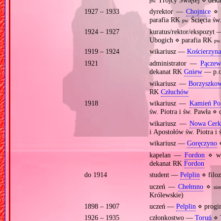
Trójcy Świętej ⋄ dek
pw.
1927 – 1933
dyrektor —
Chojnice
⋄ P
parafia RK
Ścięcia św
pw.
1924 – 1927
kuratus/rektor/ekspozyt
Ubogich ⋄ parafia RK
pw.
1919 – 1924
wikariusz —
Kościerzyna
1921
administrator —
Pączew
dekanat RK
Gniew
— p.o
wikariusz —
Borzyszko
RK
Człuchów
1918
wikariusz —
Kamień Po
św. Piotra i św. Pawła ⋄
wikariusz —
Nowa Cerk
i Apostołów św. Piotra i
wikariusz —
Goręczyno
⋄
kapelan —
Fordon
⋄ wi
dekanat RK
Fordon
do 1914
student —
Pelplin
⋄ filoz
uczeń —
Chełmno
⋄
nie
Królewskie)
1898 – 1907
uczeń —
Pelplin
⋄ progi
1926 – 1935
członkostwo —
Toruń
⋄ 