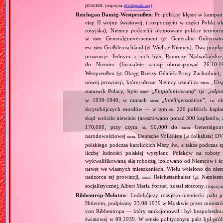
procent.
(więcej na:
pl.wikipedia.org
)
Reichsgau Danzig‐Westpreußen
: Po polskiej klęsce w kampan
etap II wojny światowej, i rozpoczęciu w części Polski ok
rosyjska), Niemcy podzielili okupowane polskie terytori
w
Generalgouvernement (
Generalne Gubernato
niem.
pl.
Großdeutschland (
Wielkie Niemcy). Dwa przyłącz
tzw.
niem.
pl.
prowincje. Jednym z nich było Pomorze Nadwiślańskie,
do Niemiec (formalnie zaczął obowiązywać 26.10.
Westpreußen (
Okręg Rzeszy Gdańsk‐Prusy Zachodnie), w
pl.
nowej prowincji, której obszar Niemcy uznali za
„
Urs
niem.
stanowili Polacy, było
„
Entpolonisierung
” (
„
odpol
niem.
pl.
w 1939‐1940, w ramach
„
Intelligenzaktion
”,
eks
niem.
i.e.
skrytobójczych mordów — w tym
220 polskich kapłan
ok.
skąd wróciło niewielu (aresztowano ponad 300 kapłanów,
170,000, przy czym
90,000 do
Generalgouv
ok.
niem.
narodowościowej
Deutsche Volksliste (
folkslista) D
niem.
pl.
polskiego podczas katolickich Mszy św., a także podczas s
liczbę ludności polskiej wysyłano Polaków na robot
wykwalifikowaną siłę roboczą, izolowano od Niemców i ści
nawet we własnych mieszkaniach. Wielu wcielono do niem
nadzorca tej prowincji,
Reichsstatthalter (
Namiestn
niem.
pl.
socjalistycznej, Albert Maria Forster, został stracony.
(więcej n
Ribbentrop‐Mołotow
: Ludobójczy rosyjsko‐niemiecki pakt 
Hitlerem, podpisany 23.08.1939 w Moskwie przez minist
von Ribbentropa — który sankcjonował i był bezpośrednią
światowej w 09.1939. W sensie politycznym pakt był prób