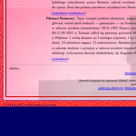
ludzkiego naturalnemu prawu Bożemu, zalecał wcielanie 
do oporu. Dwa lata później narodowo socjalistyczne Niemc
pl.wikipedia.org
,
pl.wikipedia.org
)
Filomaci Pomorscy
: Tajne związki polskiej młodzieży, mają
głównie wśród szkół średnich — gimnazjów — na Pomorzu
w zaborze pruskim (niemieckim). 08.01.1901 Niemcy prz
09‐12.09.1901 w Toruniu odbył się pierwszy procesów 
w Pelplinie. 1 osobę skazano na 3 miesiące więzienia, 1 na 
dzień, 10 udzielono nagany. 15 uniewinniono. Bardziej uci
w zakresie średnim i wyższym w zaborze pruskim (niemie
edukację: ordynariusz diecezji chełmińskiej, bp Augustyn
pl.wikipedia.org
)
źródła
bibliote
„
Słownik biograficzny kapłanów diecezji cheł
pie
archiwum.allegro.pl
,
bibliotek
© GTKRK, 2025, wszelkie prawa zastrzeżone