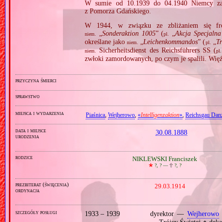
W sumie od 10.1939 do 04.1940 Niemcy za
z Pomorza Gdańskiego.
W 1944, w związku ze zbliżaniem się fron
„
Sonderaktion 1005
” (
„
Akcja Specjalna
niem.
pl.
określane jako
„
Leichenkommandos
” (
„
Tr
niem.
pl.
Sicherheitsdienst des Reichsführers SS (
niem.
pl.
zwłoki zamordowanych, po czym je spalili. Wię
przyczyna śmierci
sprawstwo
miejsca i wydarzenia
Piaśnica
,
Wejherowo
,
«
Intelligenzaktion
»
,
Reichsgau Dan
data i miejsce
30.08.1888
urodzenia
rodzice
NIKLEWSKI Franciszek
🞲
?, ? —
🕆
?, ?
prezbiterat (święcenia)
29.03.1914
ordynacja
szczegóły posługi
1933 – 1939
dyrektor —
Wejherowo