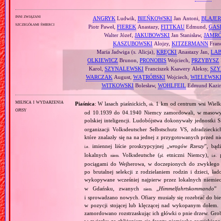
inni związani
ANGRYK
Ludwik,
BIEŃKOWSKI
Jan Antoni,
BLAJER
szczegółami śmierci
Piotr Paweł,
FIEREK
Anastazy,
FITTKAU
Edmund,
GAS
Walter Józef,
JAKUBOWSKI
Jan Stanisław,
JAMR
KASZUBOWSKI
Alojzy,
KITZERMANN
Fran
Maria Jadwiga (s. Alicja),
KRĘCKI
Anastazy Jan,
LA
OLKIEWICZ
Brunon,
PRONOBIS
Wojciech,
PRZYBYSZ
Karol,
SZYNALEWSKI
Franciszek Ksawery Aleksy,
SZY
WARCZAK
August,
WĄTRÓBSKI
Wojciech,
WIELEWSK
WITKOWSKI
Bolesław,
WOHLFEIL
Edmund Kazim
miejsca i wydarzenia
Piaśnica
: W lasach piaśnickich,
1 km od centrum wsi Wielk
ok.
opisy
od 10.1939 do 04.1940 Niemcy zamordowali, w masowyc
polskiej inteligencji. Ludobójstwa dokonywały jednostki S
organizacji Volksdeutscher Selbstschutz VS, zdradzieck
które znalazły się na na jednej z przygotowanych przed n
imiennej liście proskrypcyjnej „
wrogów Rzeszy
”, bąd
i.e.
lokalnych
Volksdeutsche (
etniczni Niemcy),
p
niem.
pl.
i.e.
pociągami do Wejherowa, w doczepionych do zwykłego 
po brutalnej selekcji z rodzielaniem rodzin i dzieci, 
wykopywane wcześniej najpierw przez lokalnych niemie
w Gdańsku, zwanych
„
Himmelfahrtskommando
” 
niem.
i sprowadzano nowych. Ofiary musiały się rozebrać do bi
w pozycji stojącej lub klęczącej nad wykopanym dołem. 
zamordowano rozstrzaskując ich główki o pnie drzew. Gr