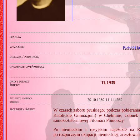
funkcja
wyznanie
Kościół ł
diecezja / prowincja
honorowe wyróżnienia
data i miejsce
11.1939
śmierci
alt. daty i miejsca
29.10.1939‑11.11.1939
śmierci
szczegóły śmierci
W czasach zaboru pruskiego, podczas pobieran
Katolickie Gimnazjum) w Chełmnie, członek sz
samokształceniowej Filomaci Pomorscy.
Po niemieckim i rosyjskim najeździe na R
po rozpoczęciu okupacji niemieckiej, aresztow