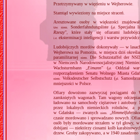
Przetrzymywany w więzieniu w Wejherowie.
Stamtąd wywieziony na miejsce straceń.
Aresztowane osoby w większości znajdował
Sonderfahndungsliste (
Specjalna l
tzw.
niem.
pl.
Rzeszy
”, które stały się ofiarami ludobó
eksterminacji inteligencji i warstw przywódcz
i.e.
Ludobójczych mordów dokonywały — w lasach
Wejherowa na Pomorzu, w miejscu dziś określa
paramilitarnej
Die Schutzstaffel der NS
niem.
w Niemczech Narodowosocjalistycznej Niemie
Wachsturmbann „
Eimann
” (
Oddział wart
pl.
rozporządzeniem Senatu Wolnego Miasta Gdańs
Volksdeutscher Selbstschutz (
Samoobron
niem.
pl.
mniejszości w Polsce.
Ofiary dowożono zazwyczaj pociągami do 
zamkniętych wagonach. Tam wagony odczepiano i
ładowano na samochody ciężarowe i autobusy. 
przez lokalnych niemieckich rolników, a
w Gdańsku — zwanych
„
Himmelfahrtsk
niem.
czasie mordowano i sprowadzano nowych. Ofiary
osób były mordowane strzałem w tył głowy, w 
dobijani — niektórzy ciosami kolb karabinowych
drzew. Groby zakopywano, a w 1940 zasadzono 