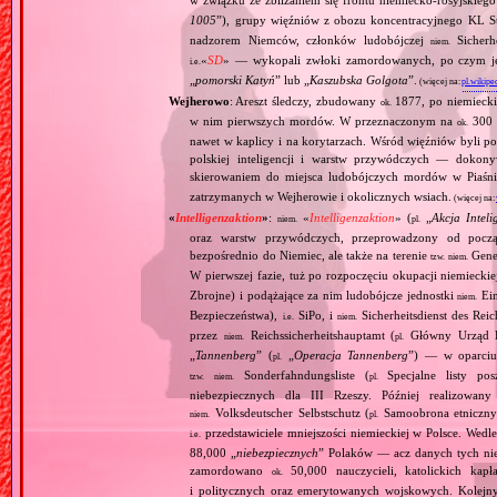
w związku ze zbliżaniem się frontu niemiecko‐rosyjskieg
1005
”), grupy więźniów z obozu koncentracyjnego KL St
nadzorem Niemców, członków ludobójczej
Sicherhe
niem.
«
SD
» — wykopali zwłoki zamordowanych, po czym je s
i.e.
„
pomorski Katyń
” lub „
Kaszubska Golgota
”.
(więcej na:
pl.wikipe
Wejherowo
: Areszt śledczy, zbudowany
1877, po niemiecki
ok.
w nim pierwszych mordów. W przeznaczonym na
300 
ok.
nawet w kaplicy i na korytarzach. Wśród więźniów byli p
polskiej inteligencji i warstw przywódczych — dokony
skierowaniem do miejsca ludobójczych mordów w Piaśn
zatrzymanych w Wejherowie i okolicznych wsiach.
(więcej na
«
Intelligenzaktion
»
:
«
Intelligenzaktion
» (
„
Akcja Inteli
niem.
pl.
oraz warstw przywódczych, przeprowadzony od począ
bezpośrednio do Niemiec, ale także na terenie
Gene
tzw.
niem.
W pierwszej fazie, tuż po rozpoczęciu okupacji niemiecki
Zbrojne) i podążające za nim ludobójcze jednostki
Ein
niem.
Bezpieczeństwa),
SiPo, i
Sicherheitsdienst des Reic
i.e.
niem.
przez
Reichssicherheitshauptamt (
Główny Urząd B
niem.
pl.
„
Tannenberg
” (
„
Operacja Tannenberg
”) — w oparciu 
pl.
Sonderfahndungsliste (
Specjalne listy po
tzw.
niem.
pl.
niebezpiecznych dla III Rzeszy. Później realizowan
Volksdeutscher Selbstschutz (
Samoobrona etniczny
niem.
pl.
przedstawiciele mniejszości niemieckiej w Polsce. Wed
i.e.
88,000 „
niebezpiecznych
” Polaków — acz danych tych nie 
zamordowano
50,000 nauczycieli, katolickich kapł
ok.
i politycznych oraz emerytowanych wojskowych. Kolejny