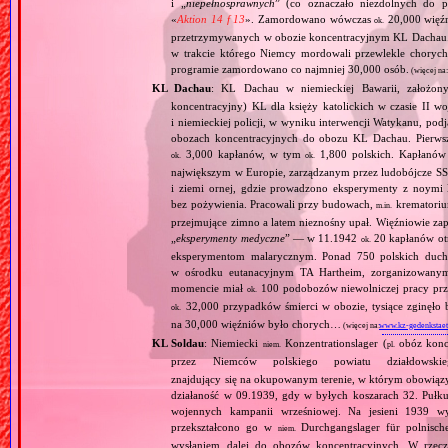
i „
niepełnosprawnych
” (co oznaczało niezdolnych do 
«
Aktion 14 f 13
». Zamordowano wówczas
20,000 więź
ok.
przetrzymywanych w obozie koncentracyjnym KL Dachau
w trakcie którego Niemcy mordowali przewlekle chorych, 
programie zamordowano co najmniej 30,000 osób.
(więcej na
KL Dachau
: KL Dachau w niemieckiej Bawarii, założo
koncentracyjny) KL dla księży katolickich w czasie II w
i niemieckiej policji, w wyniku interwencji Watykanu, p
obozach koncentracyjnych do obozu KL Dachau. Pierwsz
3,000 kapłanów, w tym
1,800 polskich. Kapłanów
ok.
ok.
największym w Europie, zarządzanym przez ludobójcze SS 
i ziemi ornej, gdzie prowadzono eksperymenty z noymi 
bez pożywienia. Pracowali przy budowach,
krematoriu
m.in.
przejmujące zimno a latem nieznośny upał. Więźniowie zap
„
eksperymenty medyczne
” — w 11.1942
20 kapłanów ot
ok.
eksperymentom malarycznym. Ponad 750 polskich duc
w ośrodku eutanacyjnym TA Hartheim, zorganizowany
momencie miał
100 podobozów niewolniczej pracy pr
ok.
32,000 przypadków śmierci w obozie, tysiące zginęł
ok.
na 30,000 więźniów było chorych…
(więcej na:
www.kz-gedenkstaet
KL Soldau
: Niemiecki
Konzentrationslager (
obóz konce
niem.
pl.
przez Niemców polskiego powiatu działdow
znajdujący się na okupowanym terenie, w którym obowiązy
działaność w 09.1939, gdy w byłych koszarach 32. Pułku
wojennych kampanii wrześniowej. Na jesieni 1939 w
przekształcono go w
Durchgangslager für polnische
niem.
wysłaniem dalej do obozów koncentracyjnych. W rzeczyw