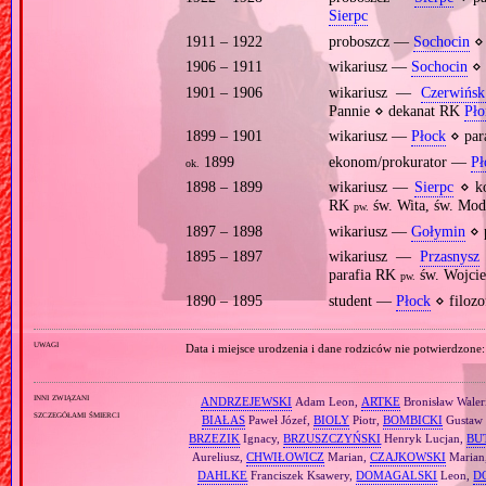
Sierpc
1911 – 1922
proboszcz —
Sochocin
⋄ 
1906 – 1911
wikariusz —
Sochocin
⋄ 
1901 – 1906
wikariusz —
Czerwińsk
Pannie ⋄ dekanat RK
Pło
1899 – 1901
wikariusz —
Płock
⋄ par
1899
ekonom/prokurator —
Pł
ok.
1898 – 1899
wikariusz —
Sierpc
⋄ k
RK
św. Wita, św. Mod
pw.
1897 – 1898
wikariusz —
Gołymin
⋄ 
1895 – 1897
wikariusz —
Przasnysz
parafia RK
św. Wojcie
pw.
1890 – 1895
student —
Płock
⋄ filozo
uwagi
Data i miejsce urodzenia i dane rodziców nie potwierdzone:
inni związani
ANDRZEJEWSKI
Adam Leon,
ARTKE
Bronisław Waler
szczegółami śmierci
BIAŁAS
Paweł Józef,
BIOLY
Piotr,
BOMBICKI
Gustaw 
BRZEZIK
Ignacy,
BRZUSZCZYŃSKI
Henryk Lucjan,
BU
Aureliusz,
CHWIŁOWICZ
Marian,
CZAJKOWSKI
Marian
DAHLKE
Franciszek Ksawery,
DOMAGALSKI
Leon,
D