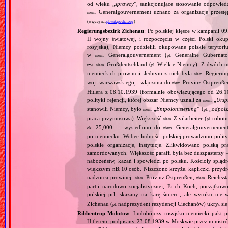
od wieku „
sprawcy
”, sankcjonujące stosowanie odpowied
Generalgouvernement uznano za organizację przestęp
niem.
(więcej na:
pl.wikipedia.org
)
Regierungsbezirk Zichenau
: Po polskiej klęsce w kampanii 0
II wojny światowej, i rozpoczęciu w części Polski okupa
rosyjska), Niemcy podzielili okupowane polskie terytori
w
Generalgouvernement (
Generalne Gubernato
niem.
pl.
Großdeutschland (
Wielkie Niemcy). Z dwóch utw
tzw.
niem.
pl.
niemieckich prowincji. Jednym z nich była
Regierung
niem.
woj. warszawskiego, i włączona do
Provinz Ostpreuße
niem.
Hitlera z 08.10.1939 (formalnie obowiązującego od 26
polityki rejencji, której obszar Niemcy uznali za
„
Ursp
niem.
stanowili Niemcy, było
„
Entpolonisierung
” (
„
odpols
niem.
pl.
praca przymusowa). Większość
Zivilarbeiter (
robotn
niem.
pl.
25,000 — wysiedlono do
Generalgouvernement;
ok.
niem.
po niemiecku. Wobec ludności polskiej prowadzono polity
polskie organizacje, instytucje. Zlikwidowano polską p
zamordowanych. Większość parafii była bez duszpasterzy 
nabożeństw, kazań i spowiedzi po polsku. Kościoły splą
większym niż 10 osób. Niszczono krzyże, kapliczki przydr
nadzorca prowincji
Provinz Ostpreußen,
Reichssta
niem.
niem.
partii narodowo–socjalistycznej, Erich Koch, początko
polskiej prl, skazany na karę śmierci, ale wyroku ni
Zichenau (
nadprezydent rezydencji Ciechanów) ukrył się l
pl.
Ribbentrop‐Mołotow
: Ludobójczy rosyjsko‐niemiecki pakt 
Hitlerem, podpisany 23.08.1939 w Moskwie przez minist