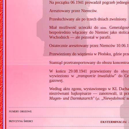
Na początku 06.1941 prowadził pogrzeb jednego 
Aresztowany przez Niemców.
Przesłuchiwany ale po trzech dniach zwolniony.
Miał możliwość ucieczki do
Generalgou
niem.
bezpośrednio włączony do Niemiec jako stolic
Wschodnich — ale pozostał w parafii.
Ostatecznie aresztowany przez Niemców 10.06.1
Przewieziony do więzienia w Płońsku, gdzie pr
Stamtąd przetransportowany do obozu koncentr
W końcu 29.08.1941 przewieziony do oboz
wywieziono w „
transporcie inwalidów
” do Ce
gazowej.
Według aktu zgonu, wystawionego w KL Dacha
niezrównani bajkopisarze — zanotowali, iż pr
Magen‐ und Darmkatarrch
” (
„
Niewydolność ser
pl.
numery obozowe
przyczyna śmierci
eksterminacja: