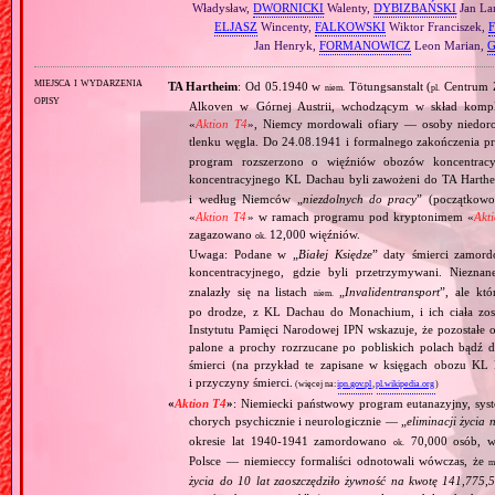
Władysław,
DWORNICKI
Walenty,
DYBIZBAŃSKI
Jan La
ELJASZ
Wincenty,
FALKOWSKI
Wiktor Franciszek,
Jan Henryk,
FORMANOWICZ
Leon Marian,
miejsca i wydarzenia
TA Hartheim
: Od 05.1940 w
Tötungsanstalt (
Centrum Z
niem.
pl.
opisy
Alkoven w Górnej Austrii, wchodzącym w skład komp
«
Aktion T4
», Niemcy mordowali ofiary — osoby niedor
tlenku węgla. Do 24.08.1941 i formalnego zakończenia p
program rozszerzono o więźniów obozów koncentracy
koncentracyjnego KL Dachau byli zawożeni do TA Hart
i według Niemców „
niezdolnych do pracy
” (początkowo
«
Aktion T4
» w ramach programu pod kryptonimem «
Akt
zagazowano
12,000 więźniów.
ok.
Uwaga: Podane w „
Białej Księdze
” daty śmierci zamord
koncentracyjnego, gdzie byli przetrzymywani. Niezn
znalazły się na listach
„
Invalidentransport
”, ale kt
niem.
po drodze, z KL Dachau do Monachium, i ich ciała zos
Instytutu Pamięci Narodowej IPN wskazuje, że pozostałe 
palone a prochy rozrzucane po pobliskich polach bądź 
śmierci (na przykład te zapisane w księgach obozu KL
i przyczyny śmierci.
(więcej na:
ipn.gov.pl
,
pl.wikipedia.org
)
«
Aktion T4
»
: Niemiecki państwowy program eutanazyjny, syst
chorych psychicznie i neurologicznie — „
eliminacji życia 
okresie lat 1940‐1941 zamordowano
70,000 osób, w 
ok.
Polsce — niemieccy formaliści odnotowali wówczas, że
m
życia do 10 lat zaoszczędziło żywność na kwotę 141,775,