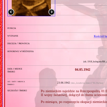
funkcja
wyznanie
Kościół ł
diecezja / prowincja
honorowe wyróżnienia
(ok. 1918, kolegiata RK
p
data i miejsce
04.05.1942
śmierci
alt. daty i miejsca
23.06.1942
(data „świadectwa śmierci” KL Dachau)
śmierci
szczegóły śmierci
Po niemieckim najeździe na Rzeczpospolitą 01.0
II wojny światowej, dołączył do tłumu uciekini
Po miesiącu, po rozpoczęciu okupacji niemieckiej