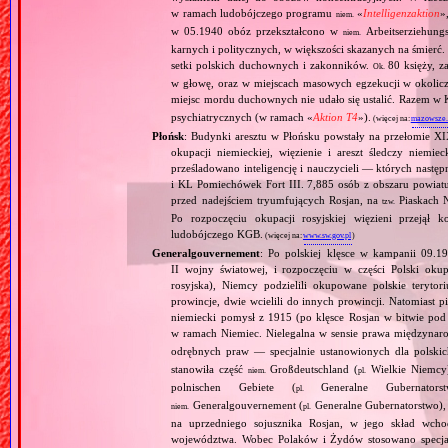
w ramach ludobójczego programu
«
Intelligenzaktion
»
niem.
w 05.1940 obóz przekształcono w
Arbeitserziehungs
niem.
karnych i politycznych, w większości skazanych na śmierć
setki polskich duchownych i zakonników.
80 księży, 
Ok.
w głowę, oraz w miejscach masowych egzekucji w okoliczn
miejsc mordu duchownych nie udało się ustalić. Razem 
psychiatrycznych (w ramach «
Aktion T4
»).
(więcej na:
mazowsze.h
Płońsk
: Budynki aresztu w Płońsku powstały na przełomie XI
okupacji niemieckiej, więzienie i areszt śledczy niemi
prześladowano inteligencję i nauczycieli — których nas
i KL Pomiechówek Fort III. 7,885 osób z obszaru powiatu
przed nadejściem tryumfujących Rosjan, na
Piaskach N
tzw.
Po rozpoczęciu okupacji rosyjskiej więzieni przejął 
ludobójczego KGB.
(więcej na:
www.sw.gov.pl
)
Generalgouvernement
: Po polskiej klęsce w kampanii 09.19
II wojny światowej, i rozpoczęciu w części Polski okupa
rosyjska), Niemcy podzielili okupowane polskie teryt
prowincje, dwie wcielili do innych prowincji. Natomiast p
niemiecki pomysł z 1915 (po klęsce Rosjan w bitwie pod
w ramach Niemiec. Nielegalna w sensie prawa międzyna
odrębnych praw — specjalnie ustanowionych dla polski
stanowiła część
Großdeutschland (
Wielkie Niemcy
niem.
pl.
polnischen Gebiete (
Generalne Gubernator
pl.
Generalgouvernement (
Generalne Gubernatorstwo), 
niem.
pl.
na uprzedniego sojusznika Rosjan, w jego skład wchod
województwa. Wobec Polaków i Żydów stosowano specjaln