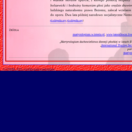
bolszewicki i bezbożny komunizm głosi jako orędzie zbawie
ludzkiego naturalnemu prawu Bożemu, zalecał wcielanie 
do oporu. Dwa lata później narodowo socjalistyczne Niemc
pl.wikipedia.org
,
pl.wikipedia.org
)
źródła
martyrologium.w.interia.pl
,
www.jansochocin.live
„
Martyrologium duchowieństwa diecezji płockiej w latach I
„
International Tracing Ser
pie
martyr
© GTKRK, 2025, wszelkie prawa zastrzeżone