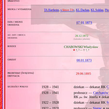
sprawstwo
miejsca i wydarzenia
TA Hartheim
,
«
Aktion T4
»
,
KL Dachau
,
KL Soldau
,
Pło
data i miejsce
07.01.1873
urodzenia
alt. daty i miejsca
26.12.1872
urodzenia
(kalendarz juliański)
rodzice
CHABOWSKI Władysław
🞲
?, ? —
🕆
?, ?
chrzest
08.01.1873
prezbiterat (święcenia)
29.06.1895
ordynacja
szczegóły posługi
1928 – 1941
dziekan — dekanat RK
C
1928 – 1941
proboszcz —
Ciechanów
RK
św. Józefa ⋄ dek
pw.
1922 – 1928
dziekan — dekanat RK
S
1922 – 1928
proboszcz —
Sierpc
⋄ pa