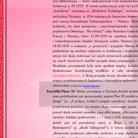
von Ribbentropa — który sankcjonował i był bezpośrednią
światowej w 09.1939. W sensie politycznym pakt był prób
„
handlową
” wymianą
„
Królestwa Polskiego
”, wchodzą
tzw.
zachodnią Ukrainę), w 1914 należącą do Imperium Austro‐W
pod nazwą Generalnego Gubernatorstwa — Niemcy. Wybuc
ludzkości, bo dwie ateistyczne i antychrześcijańskie id
przykazanie Dekalogu: Nie zabijaj!
” (abp Stanisław Gądeck
Francji i Niemiec, które 12.09.1939 na wspólnej konfe
i niepodejmowaniu działań zbrojnych wobec Niemiec (c
28.09.1939 w traktacie „
o granicach i przyjaźni Niemcy‐
podzielenie się strefami wpływów w środkowej i wschodni
strony nie będą tolerować na swych terytoriach jakiejkolwi
na swych terytoriach wszelkie zaczątki takiej propagandy
Skutkiem porozumień była seria spotkań między ludob
dyskutowano koordynację wysiłków w celu ekstermi
«
Intelligenzaktion
», w Rosji przyjęła formę zbrodni katyńs
tysięcy przedstawianych kapłanów, i dziesiątków milionów z
odczuwalne.
(więcej na:
pl.wikipedia.org
)
Encykliki Piusa XI
: Wobec powstania w Europie dwóch systemó
nimi podobieństw niż sprzeczności, papież Pius XI wydał 
Sorge
” (
„
Z palącą troską
”) potępił narodowy socjali
pl.
przedchrześcijańskimi, na miejsce Boga osobowego stawia 
ponad skalę wartości ziemskie: rasę albo naród, albo pańs
wartości ludzkiej społeczności,
i czyni z nich najwyższą 
[…]
daleki jest od prawdziwej wiary w Boga i od świ
Redemptoris
” (
„
Boski Odkupiciel
”), w której poddał k
pl.
„
Komunizm pozbawia człowieka wolności, a więc duchowej
i wszelkie moralne oparcie, z którego pomocą mogłaby 