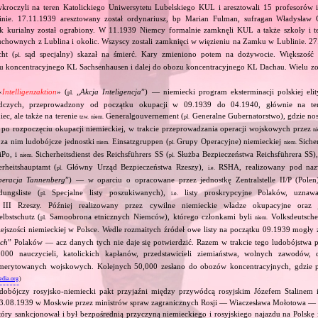
roczyli na teren Katolickiego Uniwersytetu Lubelskiego KUL i aresztowali 15 profesorów 
ie. 17.11.1939 aresztowany został ordynariusz, bp Marian Fulman, sufragan Władysław 
kurialny został ograbiony. W 11.1939 Niemcy formalnie zamknęli KUL a także szkoły i te
chownych z Lublina i okolic. Wszyscy zostali zamknięci w więzieniu na Zamku w Lublinie. 2
cht (
sąd specjalny) skazał na śmierć. Kary zmieniono potem na dożywocie. Większość
pl.
u koncentracyjnego KL Sachsenhausen i dalej do obozu koncentracyjnego KL Dachau. Wielu z
«
Intelligenzaktion
» (
„
Akcja Inteligencja
”) — niemiecki program eksterminacji polskiej elity
pl.
dczych, przeprowadzony od początku okupacji w 09.1939 do 04.1940, głównie na ter
ec, ale także na terenie
Generalgouvernement (
Generalne Gubernatorstwo), gdzie nos
tzw.
niem.
pl.
ż po rozpoczęciu okupacji niemieckiej, w trakcie przeprowadzania operacji wojskowych przez
n
 za nim ludobójcze jednostki
Einsatzgruppen (
Grupy Operacyjne) niemieckiej
Sicher
niem.
pl.
niem.
Po, i
Sicherheitsdienst des Reichsführers SS (
Służba Bezpieczeństwa Reichsführera SS)
niem.
pl.
rheitshauptamt (
Główny Urząd Bezpieczeństwa Rzeszy),
RSHA, realizowany pod na
pl.
i.e.
eracja Tannenberg
”) — w oparciu o opracowane przez jednostkę Zentralstelle II/P (Pol
ungsliste (
Specjalne listy poszukiwanych),
listy proskrypcyjne Polaków, uznawa
pl.
i.e.
 III Rzeszy. Później realizowany przez cywilne niemieckie władze okupacyjne oraz j
lbstschutz (
Samoobrona etnicznych Niemców), którego członkami byli
Volksdeutsche
pl.
niem.
ejszości niemieckiej w Polsce. Wedle rozmaitych źródeł owe listy na początku 09.1939 mogły
ych
” Polaków — acz danych tych nie daje się potwierdzić. Razem w trakcie tego ludobójstwa 
00 nauczycieli, katolickich kapłanów, przedstawicieli ziemiaństwa, wolnych zawodów, d
emerytowanych wojskowych. Kolejnych 50,000 zesłano do obozów koncentracyjnych, gdzie 
edia.org
)
dobójczy rosyjsko‐niemiecki pakt przyjaźni między przywódcą rosyjskim Józefem Stalinem
23.08.1939 w Moskwie przez ministrów spraw zagranicznych Rosji — Wiaczesława Mołotowa —
ry sankcjonował i był bezpośrednią przyczyną niemieckiego i rosyjskiego najazdu na Polskę 