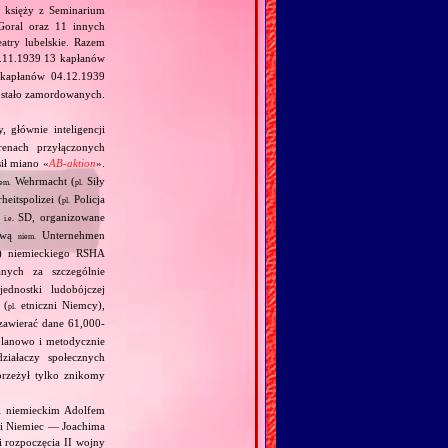
i księży z Seminarium
Goral oraz 11 innych
atry lubelskie. Razem
7.11.1939 13 kapłanów
 kapłanów 04.12.1939
ostało zamordowanych.
, głównie inteligencji
enach przyłączonych
ił miano «
AB‐aktion
».
Wehrmacht (
Siły
iem.
pl.
heitspolizei (
Policja
pl.
,
SD, organizowane
i.e.
zwą
Unternehmen
niem.
en) niemieckiego RSHA
nych za szczególnie
ednostki ludobójczej
 (
etniczni Niemcy),
pl.
 zawierać dane 61,000‐
planowo i metodycznie
ziałaczy społecznych
przeżył tylko znikomy
 i niemieckim Adolfem
 i Niemiec — Joachima
i rozpoczęcia II wojny