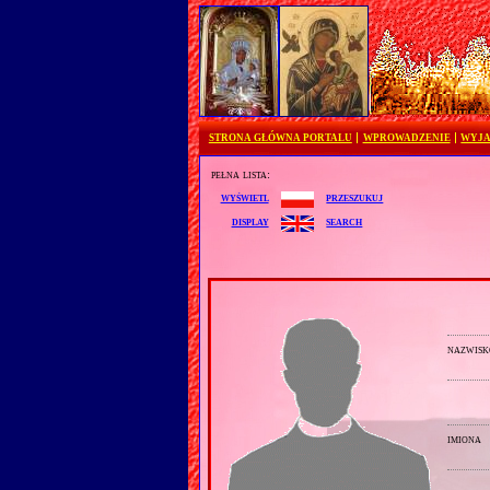
STRONA GŁÓWNA PORTALU
WPROWADZENIE
WYJA
pełna lista:
przeszukuj
wyświetl
search
display
nazwisk
imiona