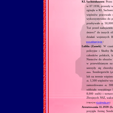
KL Sachsenhausen
: Prze
w 07.1936, przeszły w
zginęła w KL Sachse
więźniów pracowało n
wykorzystywano do pr
przebywało
50,000 
ok.
Tuż przed nadejściem
śmierci
” do innych o
działań wojennych R
www.stiftung-bg.de
)
Lublin (Zamek)
: W czas
policyjne i Służby B
członków polskich, k
Niemców do obozów k
w przewidzianym na
szerzyły się choro
Sondergericht (
niem.
pl
lub na terenie więzie
1,500 więźniów wys
ok.
zamordowano
300 
ok.
oddziału rosyjskieg
8,000 osób) i tortur
Zbrojnych NSZ, walcz
(więcej na:
pl.wikipedia.org
)
Aresztowania 11.1939 (Lu
przyjęła formę Sonde