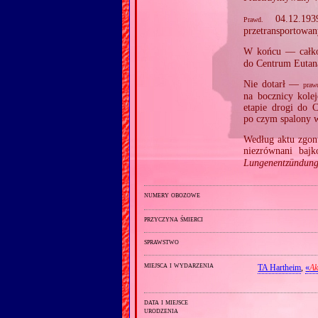
04.12.1939
Prawd.
przetransportowa
W końcu — całk
do Centrum Eutan
Nie dotarł —
praw
na bocznicy kol
etapie drogi do
po czym spalony 
Według aktu zgon
niezrównani baj
Lungenentzündun
numery obozowe
przyczyna śmierci
sprawstwo
miejsca i wydarzenia
TA Hartheim
,
«
Ak
data i miejsce
urodzenia