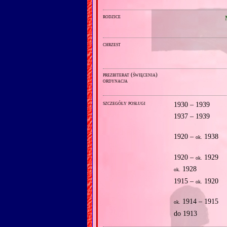
rodzice
chrzest
prezbiterat (święcenia)
ordynacja
szczegóły posługi
1930 – 1939
1937 – 1939
1920 –
1938
ok.
1920 –
1929
ok.
1928
ok.
1915 –
1920
ok.
1914 – 1915
ok.
do 1913