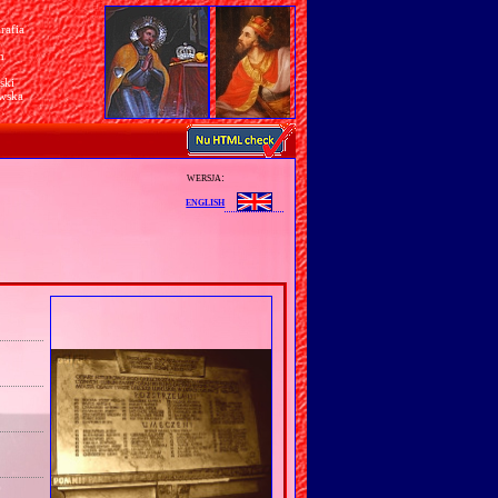
rafia
a
n
ski
awska
wersja:
english