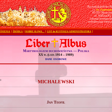
Rzymskokatolicka Pa
św. Zygmunt
pw.
05-507 Słomczy
ul. Wiślana 85
dekanat konstanciń
archidiecezja warsz
ŚNIENIA
ŹRÓDŁA
DOBRE SŁOWA…
LIST do KUSTOSZA/ADMINISTRATORA
Martyrologium duchowieństwa — Polska
XX w. (lata 1914 – 1989)
dane osobowe
o
MICHALEWSKI
Jan Teofil