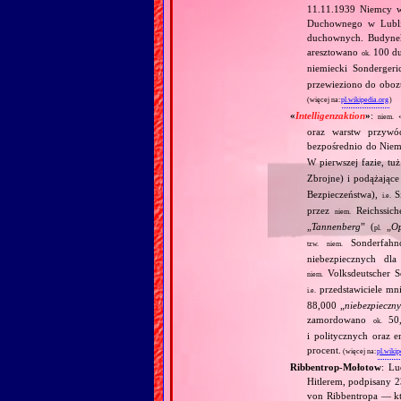
11.11.1939 Niemcy wk
Duchownego w Lublin
duchownych. Budynek 
aresztowano
100 du
ok.
niemiecki Sondergeri
przewieziono do oboz
(więcej na:
pl.wikipedia.org
)
«
Intelligenzaktion
»
:
niem.
oraz warstw przywó
bezpośrednio do Niemi
W pierwszej fazie, tu
Zbrojne) i podążające
Bezpieczeństwa),
Si
i.e.
przez
Reichssiche
niem.
„
Tannenberg
” (
„
Op
pl.
Sonderfahnd
tzw.
niem.
niebezpiecznych dla
Volksdeutscher Se
niem.
przedstawiciele mni
i.e.
88,000 „
niebezpieczn
zamordowano
50,0
ok.
i politycznych oraz 
procent.
(więcej na:
pl.wikip
Ribbentrop‐Mołotow
: Lu
Hitlerem, podpisany 
von Ribbentropa — któ