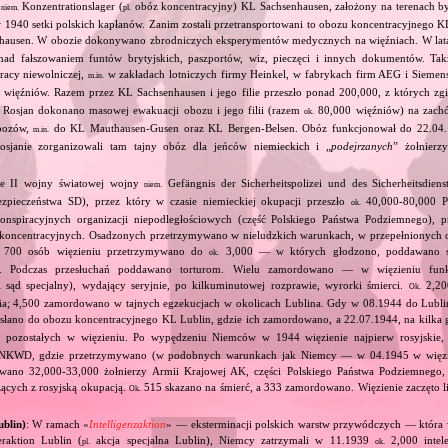
z
Konzentrationslager (
obóz koncentracyjny) KL Sachsenhausen, założony na terenach był
niem.
pl.
 1940 setki polskich kapłanów. Zanim zostali przetransportowani to obozu koncentracyjnego K
nhausen. W obozie dokonywano zbrodniczych eksperymentów medycznych na więźniach. W la
ad fałszowaniem funtów brytyjskich, paszportów, wiz, pieczęci i innych dokumentów. Ta
acy niewolniczej,
w zakładach lotniczych firmy Heinkel, w fabrykach firm AEG i Siemens.
m.in.
więźniów. Razem przez KL Sachsenhausen i jego filie przeszło ponad 200,000, z których zginę
 Rosjan dokonano masowej ewakuacji obozu i jego filii (razem
80,000 więźniów) na zac
ok.
bozów,
do KL Mauthausen‐Gusen oraz KL Bergen‐Belsen. Obóz funkcjonował do 22.04.
m.in.
osjanie zorganizowali tam tajny obóz dla jeńców niemieckich i „
podejrzanych
” żołnierzy
ie II wojny światowej wojny
Gefängnis der Sicherheitspolizei und des Sicherheitsdiens
niem.
ezpieczeństwa SD), przez który w czasie niemieckiej okupacji przeszło
40,000‐80,000 P
ok.
onspiracyjnych organizacji niepodległościowych (część Polskiego Państwa Podziemnego), 
oncentracyjnych. Osadzonych przetrzymywano w nieludzkich warunkach, w przepełnionych 
 700 osób więzieniu przetrzymywano do
3,000 — w których głodzono, poddawano s
ok.
by. Podczas przesłuchań poddawano torturom. Wielu zamordowano — w więzieniu funk
sąd specjalny), wydający seryjnie, po kilkuminutowej rozprawie, wyrorki śmierci.
2,200
.
Ok.
nia; 4,500 zamordowano w tajnych egzekucjach w okolicach Lublina. Gdy w 08.1944 do Lublina
łano do obozu koncentracyjnego KL Lublin, gdzie ich zamordowano, a 22.07.1944, na kilka g
pozostałych w więzieniu. Po wypędzeniu Niemców w 1944 więzienie najpierw rosyjskie,
o NKWD, gdzie przetrzymywano (w podobnych warunkach jak Niemcy — w 04.1945 w więz
owano 32,000‐33,000 żołnierzy Armii Krajowej AK, części Polskiego Państwa Podziemnego
ących z rosyjską okupacją.
515 skazano na śmierć, a 333 zamordowano. Więzienie zaczęto 
Ok.
blin)
: W ramach «
Intelligenzaktion
» — eksterminacji polskich warstw przywódczych — która w
raktion Lublin (
akcja specjalna Lublin), Niemcy zatrzymali w 11.1939
2,000 intele
pl.
ok.