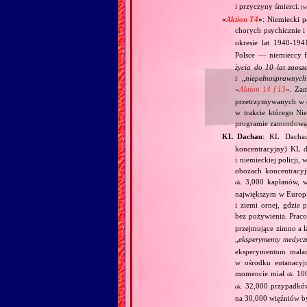
i przyczyny śmierci.
(w
«
Aktion T4
»
: Niemiecki 
chorych psychicznie i
okresie lat 1940‐1
Polsce — niemieccy f
życia do 10 lat zaos
i „
niepełnosprawnych
«
Aktion 14 f 13
». Za
przetrzymywanych w 
w trakcie którego Ni
programie zamordowan
KL Dachau
: KL Dachau
koncentracyjny) KL dl
i niemieckiej policji
obozach koncentracy
3,000 kapłanów, 
ok.
największym w Europie
i ziemi ornej, gdzie
bez pożywienia. Prac
przejmujące zimno a l
„
eksperymenty medycz
eksperymentom mala
w ośrodku eutanacy
momencie miał
100
ok.
32,000 przypadków
ok.
na 30,000 więźniów 