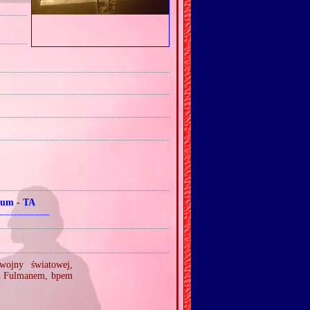
ium ‐ TA
wojny światowej,
m Fulmanem, bpem