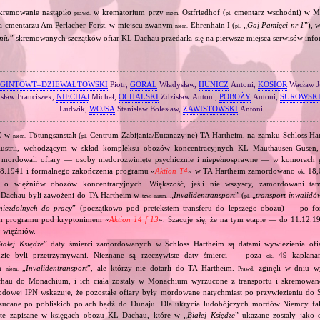
kremowanie nastąpiło
w krematorium przy
Ostfriedhof (
cmentarz wschodni) w 
prawd.
niem.
pl.
a cmentarzu Am Perlacher Forst, w miejscu zwanym
Ehrenhain I (
„
Gaj Pamięci nr 1
”),
niem.
pl.
niu
” skremowanych szczątków ofiar KL Dachau przedarła się na pierwsze miejsca serwisów inf
GINTOWT–DZIEWAŁTOWSKI
Piotr,
GORAL
Władysław,
HUNICZ
Antoni,
KOSIOR
Wacław J
sław Franciszek,
NIECHAJ
Michał,
OCHALSKI
Zdzisław Antoni,
POBOŻY
Antoni,
SUROWSK
Ludwik,
WOJSA
Stanisław Bolesław,
ZAWISTOWSKI
Antoni
40 w
Tötungsanstalt (
Centrum Zabijania/Eutanazyjne) TA Hartheim, na zamku Schloss Ha
niem.
pl.
ustrii, wchodzącym w skład kompleksu obozów koncentracyjnych KL Mauthausen‐Gusen
 mordowali ofiary — osoby niedorozwinięte psychicznie i niepełnosprawne — w komorach
08.1941 i formalnego zakończenia programu «
Aktion T4
» w TA Hartheim zamordowano
18,
ok.
o o więźniów obozów koncentracyjnych. Większość, jeśli nie wszyscy, zamordowani t
 Dachau byli zawożeni do TA Hartheim w
„
Invalidentransport
” (
„
transport inwalidó
tzw.
niem.
pl.
niezdolnych do pracy
” (początkowo pod pretekstem transferu do lepszego obozu) — po f
h programu pod kryptonimem «
Aktion 14 f 13
». Szacuje się, że na tym etapie — do 11.12
 więźniów.
iałej Księdze
” daty śmierci zamordowanych w Schloss Hartheim są datami wywiezienia ofia
dzie byli przetrzymywani. Nieznane są rzeczywiste daty śmierci — poza
49 kapłanam
ok.
ch
„
Invalidentransport
”, ale którzy nie dotarli do TA Hartheim.
zginęli w dniu w
niem.
Prawd.
hau do Monachium, i ich ciała zostały w Monachium wyrzucone z transportu i skremowane
odowej IPN wskazuje, że pozostałe ofiary były mordowane natychmiast po przywiezieniu do S
zucane po pobliskich polach bądź do Dunaju. Dla ukrycia ludobójczych mordów Niemcy fa
d te zapisane w księgach obozu KL Dachau, które w „
Białej Księdze
” ukazane zostały jako 