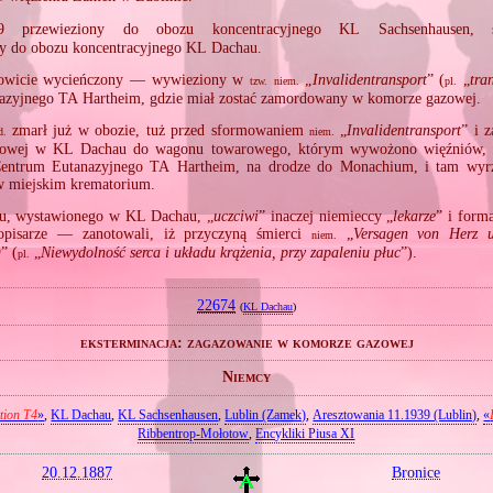
 przewieziony do obozu koncentracyjnego KL Sachsenhausen, s
ny do obozu koncentracyjnego KL Dachau.
owicie wycieńczony — wywieziony w
„
Invalidentransport
” (
„
tra
tzw.
niem.
pl.
azyjnego TA Hartheim, gdzie miał zostać zamordowany w komorze gazowej.
zmarł już w obozie, tuż przed sformowaniem
„
Invalidentransport
” i 
d.
niem.
ejowej w KL Dachau do wagonu towarowego, którym wywożono więźniów, 
 Centrum Eutanazyjnego TA Hartheim, na drodze do Monachium, i tam wyr
w miejskim krematorium.
u, wystawionego w KL Dachau, „
uczciwi
” inaczej niemieccy „
lekarze
” i form
kopisarze — zanotowali, iż przyczyną śmierci
„
Versagen von Herz u
niem.
g
” (
„
Niewydolność serca i układu krążenia, przy zapaleniu płuc
”).
pl.
22674
(
KL Dachau
)
eksterminacja: zagazowanie w komorze gazowej
Niemcy
tion T4
»
,
KL Dachau
,
KL Sachsenhausen
,
Lublin (Zamek)
,
Aresztowania 11.1939 (Lublin)
,
«
Ribbentrop‐Mołotow
,
Encykliki Piusa XI
20.12.1887
Bronice