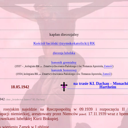
kapłan diecezjalny
Kościół łaciński (rzymskokatolicki) RK
diecezja lubelska
kanonik gremialny
(1937 – , kolegiata RK
Zmartwychwstania Pańskiego i św. Tomasza Apostoła,
Zamość
)
pw.
kanonik honorowy
(1934, kolegiata RK
Zmartwychwstania Pańskiego i św. Tomasza Apostoła,
Zamość
)
pw.
na trasie KL Dachau ‐ Monach
18.05.1942
Hartheim
1942
(data „świadectwa śmierci” KL Dachau)
 rosyjskim najeździe na Rzeczpospolitą w 09.1939 i rozpoczęciu II 
kupacji niemieckiej, aresztowany przez Niemców
17.11.1939 wraz z bpe
prawd.
ownikami lubelskiej Kurii Biskupiej.
 więzieniu Zamek w Lublinie.