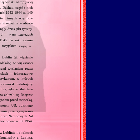
ej wioski olimpijskiej
L Dachau, część z nich
tach 1942‐1944
140
ok.
kże i innych więźniów
 Przeciętnie w obozie
ły dziesiątki tysięcy.
hód — w
„
marszach
tzw.
1945. Po zakończeniu
 rosyjskich.
(więcej na:
t Lublin (
więzienie
pl.
olaków, w większości
przed wysłaniem przez
celach — jednorazowo
zykanom, w których
cjonował ludobójczy
 zginęło w śledztwie
 zbliżali się Rosjanie
odzin przed ucieczką,
 potem UB, polskiego
ieniu przetrzymywano
, oraz Narodowych Sił
likwidować w 02.1954.
 Lublinie i okolicach
ktualistów z Lublina.