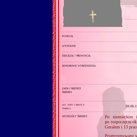
funkcja
wyznanie
diecezja / prowincja
honorowe wyróżnienia
data i miejsce
śmierci
alt. daty i miejsca
09.06.
śmierci
szczegóły śmierci
Po niemieckim i
po rozpoczęciu o
Goralem i 13 prac
Przetrzymywany w