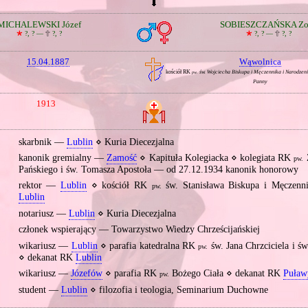
MICHALEWSKI Józef
SOBIESZCZAŃSKA Zo
🞲
?, ? —
🕆
?, ?
🞲
?, ? —
🕆
?, ?
15.04.1887
Wąwolnica
kościół RK
św. Wojciecha Biskupa i Męczennika i Narodzeni
pw.
Panny
1913
skarbnik —
Lublin
⋄ Kuria Diecezjalna
kanonik gremialny —
Zamość
⋄ Kapituła Kolegiacka ⋄ kolegiata RK
pw.
Pańskiego i św. Tomasza Apostoła — od 27.12.1934 kanonik honorowy
rektor —
Lublin
⋄ kościół RK
św. Stanisława Biskupa i Męczenn
pw.
Lublin
notariusz —
Lublin
⋄ Kuria Diecezjalna
członek wspierający — Towarzystwo Wiedzy Chrześcijańskiej
wikariusz —
Lublin
⋄ parafia katedralna RK
św. Jana Chrzciciela i św
pw.
⋄ dekanat RK
Lublin
wikariusz —
Józefów
⋄ parafia RK
Bożego Ciała ⋄ dekanat RK
Puław
pw.
student —
Lublin
⋄ filozofia i teologia, Seminarium Duchowne