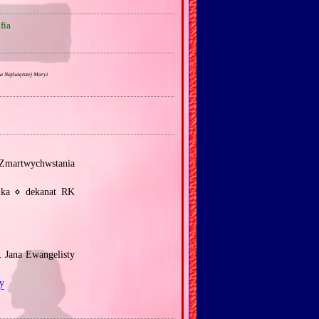
fia
a Najświętszej Maryi
Zmartwychwstania
ika ⋄ dekanat RK
. Jana Ewangelisty
y