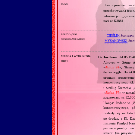
uwagi
Urna z prochami — s
przechowywana jest n
informacja o „
ujawnie
nosi nr K3881.
inni związani
CIEŚLIK
Stanisław,
szczegółami śmierci
MYSAKOWSKI
Stani
miejsca i wydarzenia
TA Hartheim
: Od 05.19
opisy
Alkoven w Górnej A
«
Aktion T4
», Niemcy
tlenku węgla. Do 24.
program rozszerzon
koncentracyjnego KL
i według Niemców „
«
Aktion T4
» w ramac
zagazowano
12,000
ok.
Uwaga: Podane w „
B
koncentracyjnego, g
znalazły się na lista
po drodze, z KL Dac
Instytutu Pamięci Nar
palone a prochy rozr
śmierci (na przykła