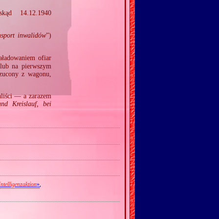
kąd 14.12.1940
nsport inwalidów
”)
załadowaniem ofiar
lub na pierwszym
zucony z wagonu,
aliści — a zarazem
nd Kreislauf, bei
Intelligenzaktion
»
,