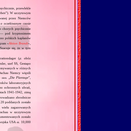
ychicznie, przewlekle
eben
”). W szczytowym
owanej przez Niemców
o oczekiwanym czasie
 chorych psychicznie
h — pod kryptonimem
o polskich kapłanów
gram «
Aktion Brandt
»,
Szacuje się, że w tym
ationslager (
obóz
pl.
mler, szef SS, Gestapo
trzymywanych w różnych
achau Niemcy więzili
—
„
Die Plantage
”,
niem.
dynków laboratoryjnych
bez ochronnych ubrań,
atach 1941‐1942, zimą
eprowadzano zbrodnicze
20 poddanych zostało
 wielu zagazowanych
Dachau w szczytowym
umentowanych zostało
 wojska USA
10,000
ok.