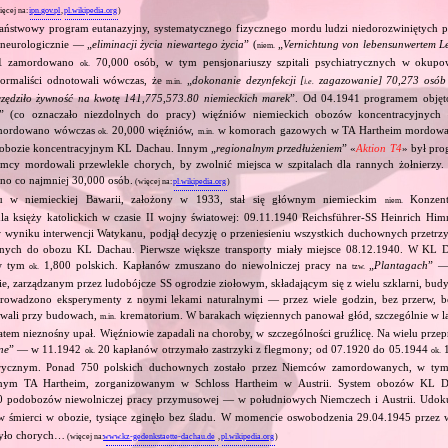
ięcej na:
ipn.gov.pl
,
pl.wikipedia.org
)
państwowy program eutanazyjny, systematycznego fizycznego mordu ludzi niedorozwiniętych ps
 neurologicznie — „
eliminacji życia niewartego życia
” (
„
Vernichtung von lebensunwertem L
niem.
941 zamordowano
70,000 osób, w tym pensjonariuszy szpitali psychiatrycznych w okup
ok.
ormaliści odnotowali wówczas, że
„
dokonanie dezynfekcji [
zagazowanie] 70,273 osób 
m.in.
i.e.
zczędziło żywność na kwotę 141,775,573.80 niemieckich marek
”. Od 04.1941 programem objęto
” (co oznaczało niezdolnych do pracy) więźniów niemieckich obozów koncentracyjnyc
mordowano wówczas
20,000 więźniów,
w komorach gazowych w TA Hartheim mordowan
ok.
m.in.
obozie koncentracyjnym KL Dachau. Innym „
regionalnym przedłużeniem
” «
Aktion T4
» był pro
emcy mordowali przewlekle chorych, by zwolnić miejsca w szpitalach dla rannych żołnierzy. 
o co najmniej 30,000 osób.
(więcej na:
pl.wikipedia.org
)
 w niemieckiej Bawarii, założony w 1933, stał się głównym niemieckim
Konzentr
niem.
a księży katolickich w czasie II wojny światowej: 09.11.1940 Reichsführer‐SS Heinrich Him
, w wyniku interwencji Watykanu, podjął decyzję o przeniesieniu wszystkich duchownych prze
jnych do obozu KL Dachau. Pierwsze większe transporty miały miejsce 08.12.1940. W KL D
w tym
1,800 polskich. Kapłanów zmuszano do niewolniczej pracy na
„
Plantagach
” 
ok.
tzw.
, zarządzanym przez ludobójcze SS ogrodzie ziołowym, składającym się z wielu szklarni, bu
 prowadzono eksperymenty z noymi lekami naturalnymi — przez wiele godzin, bez przerw, 
owali przy budowach,
krematorium. W barakach więziennych panował głód, szczególnie w l
m.in.
atem nieznośny upał. Więźniowie zapadali na choroby, w szczególności gruźlicę. Na wielu prz
ne
” — w 11.1942
20 kapłanów otrzymało zastrzyki z flegmony; od 07.1920 do 05.1944
1
ok.
ok.
rycznym. Ponad 750 polskich duchownych zostało przez Niemców zamordowanych, w tym
jnym TA Hartheim, zorganizowanym w Schloss Hartheim w Austrii. System obozów KL 
 podobozów niewolniczej pracy przymusowej — w południowych Niemczech i Austrii. Udok
 śmierci w obozie, tysiące zginęło bez śladu. W momencie oswobodzenia 29.04.1945 przez
było chorych…
(więcej na:
www.kz-gedenkstaette-dachau.de
,
pl.wikipedia.org
)