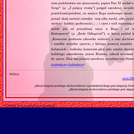
nimi podobieństw niż sprzeczności, papież Pius XI wydał 
Sorge
” (
„
Z palącą troską
”) potępił narodowy socjali
pl.
przedchrześcijańskimi, na miejsce Boga osobowego stawia 
ponad skalę wartości ziemskie: rasę albo naród, albo pańs
wartości ludzkiej społeczności,
i czyni z nich najwyższą 
[…]
daleki jest od prawdziwej wiary w Boga i od świ
Redemptoris
” (
„
Boski Odkupiciel
”), w której poddał k
pl.
„
Komunizm pozbawia człowieka wolności, a więc duchowej
i wszelkie moralne oparcie, z którego pomocą mogłaby 
bolszewicki i bezbożny komunizm głosi jako orędzie zbawie
ludzkiego naturalnemu prawu Bożemu, zalecał wcielanie 
do oporu. Dwa lata później narodowo socjalistyczne Niemc
pl.wikipedia.org
,
pl.wikipedia.org
)
źródła
www.194
„
Martyrologium polskiego duchowieństwa rzymskokatolickiego pod okupacją hitl
„
Martyrologium duchowieństwa polskiego pod okupac
© GTKRK, 2026, wszelkie prawa zastrzeżone