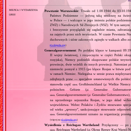
Ma
miejsca i wydarzenia
Powstanie Warszawskie
: Trwało od 1.08.1944 do 03.10.19
opisy
Państwo Podziemne — jedyną taką strukturę na świec
w Polsce — i walczące w jego imieniu polskie podziemn
ZWZ) i Narodowych Sił Zbrojnych (NSZ). W tym samym czasi
i bezczynnie przyglądali się zagładzie miasta, zabra
na zajętych przez nich terytoriach. W czasie Powstania 
duchownych i sióstr zakonnych zginęło w walkach albo z
pl.wikipedia.org
)
Generalgouvernement
: Po polskiej klęsce w kampanii 09.19
II wojny światowej, i rozpoczęciu w części Polski okupa
rosyjska), Niemcy podzielili okupowane polskie teryt
prowincje, dwie wcielili do innych prowincji. Natomiast p
niemiecki pomysł z 1915 (po klęsce Rosjan w bitwie pod
w ramach Niemiec. Nielegalna w sensie prawa międzyna
odrębnych praw — specjalnie ustanowionych dla polski
stanowiła część
Großdeutschland (
Wielkie Niemcy
niem.
pl.
polnischen Gebiete (
Generalne Gubernator
pl.
Generalgouvernement (
Generalne Gubernatorstwo), 
niem.
pl.
na uprzedniego sojusznika Rosjan, w jego skład wchod
województwa. Wobec Polaków i Żydów stosowano specjaln
od wieku „
sprawcy
”, sankcjonujące stosowanie odpowied
Generalgouvernement uznano za organizację przestęp
niem.
(więcej na:
pl.wikipedia.org
)
Wysiedlenia z Reichsgau Wartheland
: Przyłączony — po 
Reichsgau Wartheland (
Okręg Rzeszy Kraj Warty) Ni
niem.
pl.