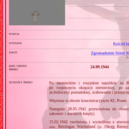
funkcja
wyznanie
Kościół ł
zakon
Zgromadzenie Sióstr M
(
i
data i miejsce
24.09.1944
śmierci
szczegóły śmierci
Po niemieckim i rosyjskim najeździe na R
po rozpoczęciu okupacji niemieckiej, po
archidiecezji poznańskiej, zrabowaniu i przeję
Więziona w obozie koncentracyjnym KL Posen.
Następnie 28.05.1941 przewieziona do oboz
zakonnic i starszych księży).
15.02.1942 zwolniona i wysiedlona z utworz
Reichsgau Wartheland (
Okręg Rzeszy 
niem.
pl.