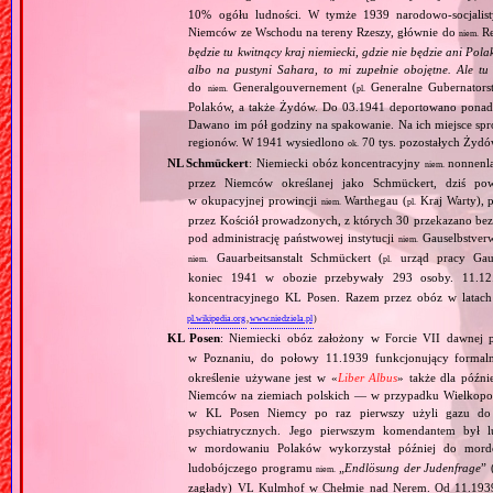
10% ogółu ludności. W tymże 1939 narodowo‐socjalisty
Niemców ze Wschodu na tereny Rzeszy, głównie do
Re
niem.
będzie tu kwitnący kraj niemiecki, gdzie nie będzie ani Pol
albo na pustyni Sahara, to mi zupełnie obojętne. Ale tu
do
Generalgouvernement (
Generalne Gubernator
niem.
pl.
Polaków, a także Żydów. Do 03.1941 deportowano ponad 
Dawano im pół godziny na spakowanie. Na ich miejsce spr
regionów. W 1941 wysiedlono
70 tys. pozostałych Żydó
ok.
NL Schmückert
: Niemiecki obóz koncentracyjny
nonnenla
niem.
przez Niemców określanej jako Schmückert, dziś po
w okupacyjnej prowincji
Warthegau (
Kraj Warty), 
niem.
pl.
przez Kościół prowadzonych, z których 30 przekazano bezp
pod administrację państwowej instytucji
Gauselbstverw
niem.
Gauarbeitsanstalt Schmückert (
urząd pracy Gau 
niem.
pl.
koniec 1941 w obozie przebywały 293 osoby. 11.12
koncentracyjnego KL Posen. Razem przez obóz w latach
pl.wikipedia.org
,
www.niedziela.pl
)
KL Posen
: Niemiecki obóz założony w Forcie VII dawnej 
w Poznaniu, do połowy 11.1939 funkcjonujący formal
określenie używane jest w «
Liber Albus
» także dla późn
Niemców na ziemiach polskich — w przypadku Wielkopol
w KL Posen Niemcy po raz pierwszy użyli gazu do mo
psychiatrycznych. Jego pierwszym komendantem był l
w mordowaniu Polaków wykorzystał później do mor
ludobójczego programu
„
Endlösung der Judenfrage
” 
niem.
zagłady) VL Kulmhof w Chełmie nad Nerem. Od 11.1939