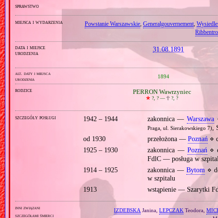
sprawstwo
miejsca i wydarzenia
Powstanie Warszawskie
,
Generalgouvernement
,
Wysiedle
Ribbentr
data i miejsce
31.08.1891
urodzenia
alt. daty i miejsca
1894
urodzenia
rodzice
PERRON Wawrzyniec
🞲
?, ? —
🕆
?, ?
szczegóły posługi
1942 – 1944
zakonnica —
Warszawa
⋄
, 
Praga, ul. Sierakowskiego 7)
od 1930
przełożona —
Poznań
⋄ 
1925 – 1930
zakonnica —
Poznań
⋄ 
FdlC — posługa w szpita
1914 – 1925
zakonnica —
Bytom
⋄ d
w szpitalu
1913
wstąpienie — Szarytki F
inni związani
IZDEBSKA
Janina,
LEPCZAK
Teodora,
MIC
szczegółami śmierci