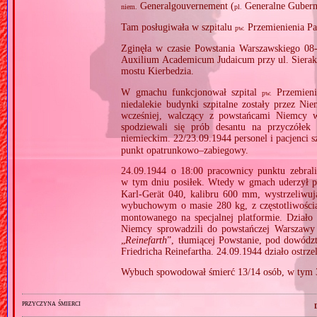
Generalgouvernement (
Generalne Gubern
niem.
pl.
Tam posługiwała w szpitalu
Przemienienia Pa
pw.
Zginęła w czasie Powstania Warszawskiego 0
Auxilium Academicum Judaicum przy ul. Sierako
mostu Kierbedzia.
W gmachu funkcjonował szpital
Przemieni
pw.
niedalekie budynki szpitalne zostały przez 
wcześniej, walczący z powstańcami Niemcy w
spodziewali się prób desantu na przyczółek
niemieckim. 22/23.09.1944 personel i pacjenci s
punkt opatrunkowo–zabiegowy.
24.09.1944 o 18:00 pracownicy punktu zebral
w tym dniu posiłek. Wtedy w gmach uderzył p
Karl‐Gerät 040, kalibru 600 mm, wystrzeliwu
wybuchowym o masie 280 kg, z częstotliwośc
montowanego na specjalnej platformie. Działo t
Niemcy sprowadzili do powstańczej Warszawy 0
„
Reinefarth
”, tłumiącej Powstanie, pod dowód
Friedricha Reinefartha. 24.09.1944 działo ostrz
Wybuch spowodował śmierć 13/14 osób, w tym 3. 
przyczyna śmierci