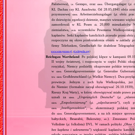
Państwowa),
Gestapo, oraz
Übergangslager (
o
i.e.
niem.
pl.
KL Dachau czy KL Auschwitz. Od 28.05.1941 obóz został
przymusowej
Arbeitserziehungslager (
obóz prac
niem.
pl.
do dziewięciu egzekucji dziennie, masowo wieszano więźn
zamordowali w KL Posen
20,000 mieszkańców Wiel
ok.
ziemiaństwa,
uczestników Powstania Wielkopolskiego
m.in.
kapłanów. Setki kapłanów katolickich przeszło przez ob
rozpoczyna się okres przekształcenia obozu w zakłady 
firmy Telefunken, Gesellschaft für drahtlose Telegraph
www.wmn.poznan.pl
,
pl.wikipedia.org
)
Reichsgau Wartheland
: Po polskiej klęsce w kampanii 09.1
II wojny światowej, i rozpoczęciu w części Polski okupa
rosyjska), Niemcy podzielili okupowane polskie terytori
w
Generalgouvernement (
Generalne Gubernato
niem.
pl.
Großdeutschland (
Wielkie Niemcy). Dwa przyłącz
tzw.
niem.
pl.
prowincje. Jednym z nich była Wielkopolska, już 
do Niemiec (formalnie zaczął obowiązywać 26.10.1939),
Rzeszy Kraj Warty), w której obowiązywać miało prawo pa
uznali za
„
Ursprünglich Deutsche
” (
„
rdzenn
niem.
pl.
„
Entpolonisierung
” (
„
odpolszczenie
”), czyli 
niem.
pl.
„
Intelligenzaktion
”,
eksterminacji polskiej in
niem.
i.e.
do
Generalgouvernement, a na ich miejsce sprow
niem.
bałtyckich, Besarabii, Bukowiny
). Zmuszano Pol
, etc.
Volksliste (
folkslista) DVL. W ramach polityki „
Ohne G
pl.
bez kapłana i sakramentu
”) większość kapłanów katolic
szkoły nauczające w języku polskim, polskie biblioteki