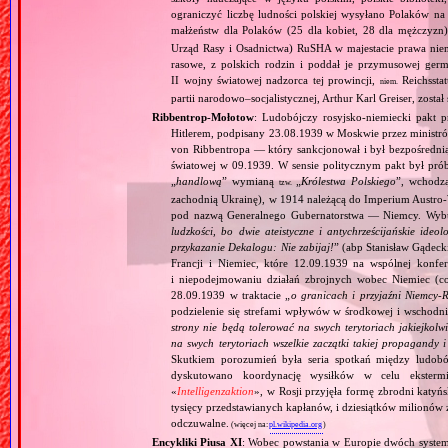
ograniczyć liczbę ludności polskiej wysyłano Polaków 
małżeństw dla Polaków (25 dla kobiet, 28 dla mężczyzn
Urząd Rasy i Osadnictwa) RuSHA w majestacie prawa niemie
rasowe, z polskich rodzin i poddał je przymusowej germ
II wojny światowej nadzorca tej prowincji,
Reichsstatt
niem.
partii narodowo–socjalistycznej, Arthur Karl Greiser, został 
Ribbentrop‐Mołotow
: Ludobójczy rosyjsko‐niemiecki pakt 
Hitlerem, podpisany 23.08.1939 w Moskwie przez minist
von Ribbentropa — który sankcjonował i był bezpośrednią
światowej w 09.1939. W sensie politycznym pakt był prób
„
handlową
” wymianą
„
Królestwa Polskiego
”, wchodzą
tzw.
zachodnią Ukrainę), w 1914 należącą do Imperium Austro‐W
pod nazwą Generalnego Gubernatorstwa — Niemcy. Wybuc
ludzkości, bo dwie ateistyczne i antychrześcijańskie id
przykazanie Dekalogu: Nie zabijaj!
” (abp Stanisław Gądeck
Francji i Niemiec, które 12.09.1939 na wspólnej konfe
i niepodejmowaniu działań zbrojnych wobec Niemiec (c
28.09.1939 w traktacie „
o granicach i przyjaźni Niemcy‐
podzielenie się strefami wpływów w środkowej i wschodni
strony nie będą tolerować na swych terytoriach jakiejkolwi
na swych terytoriach wszelkie zaczątki takiej propagandy
Skutkiem porozumień była seria spotkań między ludob
dyskutowano koordynację wysiłków w celu ekstermi
«
Intelligenzaktion
», w Rosji przyjęła formę zbrodni katyńs
tysięcy przedstawianych kapłanów, i dziesiątków milionów z
odczuwalne.
(więcej na:
pl.wikipedia.org
)
Encykliki Piusa XI
: Wobec powstania w Europie dwóch systemó