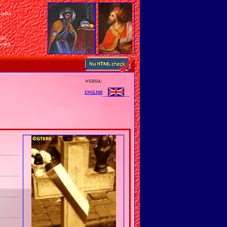
rafia
a
n
ski
awska
wersja:
english