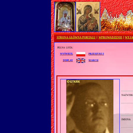
STRONA GŁÓWNA PORTALU
WPROWADZENIE
WYJA
pełna lista:
przeszukuj
wyświetl
search
display
nazwisk
imiona