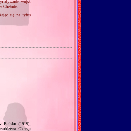
wycofywanie wojsk
w Chełmie.
ając się na tyfus
a
w Bielsku (1919),
owództwa Okręgu