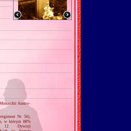
Monarchii Austro–
eregiment Nr 56),
ch, w którym 88%
 12. Dywizji
ach na froncie