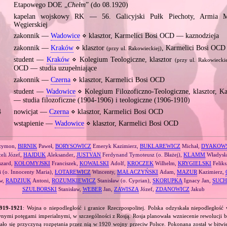
Etapowego DOE „
Chełm
” (do 08.1920)
kapelan wojskowy RK — 56. Galicyjski Pułk Piechoty, Armia Mo
Węgierskiej
zakonnik —
Wadowice
⋄ klasztor, Karmelici Bosi OCD — kaznodzieja
zakonnik —
Kraków
⋄ klasztor
, Karmelici Bosi OCD
(przy ul. Rakowieckiej)
student —
Kraków
⋄ Kolegium Teologiczne, klasztor
(przy ul. Rakowieckie
OCD — studia uzupełniające
zakonnik —
Czerna
⋄ klasztor, Karmelici Bosi OCD
student —
Wadowice
⋄ Kolegium Filozoficzno‐Teologiczne, klasztor, K
— studia filozoficzne (1904‐1906) i teologiczne (1906‐1910)
4
nowicjat —
Czerna
⋄ klasztor, Karmelici Bosi OCD
wstąpienie —
Wadowice
⋄ klasztor, Karmelici Bosi OCD
zymon,
BIRNIK
Paweł,
BORYSOWICZ
Emeryk Kazimierz,
BUKLAREWICZ
Michał,
DYAKOW
eli Józef,
HAJDUK
Aleksander,
JUSTVAN
Ferdynand Tymoteusz (o. Błażej),
KLAMM
Władysł
zard,
KOŁOMYJSKI
Franciszek,
KOWALSKI
Adolf,
KROCZEK
Wilhelm,
KRYGIELSKI
Feliks
 (o. Innocenty Maria),
ŁOTAREWICZ
Wincenty,
MAŁACZYŃSKI
Adam,
MAZUR
Kazimierz,
aw,
RADZIUK
Antoni,
ROZUMKIEWICZ
Stanisław (o. Cyprian),
SKORUPKA
Ignacy Jan,
SUC
SZULBORSKI
Stanisław,
WEBER
Jan,
ZAWISZA
Józef,
ZDANOWICZ
Jakub
1919‐1921
: Wojna o niepodległość i granice Rzeczpospolitej. Polska odzyskała niepodległość
nymi potęgami imperialnymi, w szczególności z Rosją. Rosja planowała wzniecenie rewolucji b
ało się przyczyną rozpętania przez nią w 1920 wojny przeciw Polsce. Pokonana został w bitwi