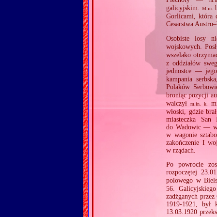
m.i
galicyjskim.
b
M.in.
Gorlicami, która
Cesarstwa Austro
Osobiste losy n
wojskowych. Posł
wszelako otrzymać
z oddziałów sweg
jednostce — jeg
kampania serbska
Polaków Serbowi
broniąc pozycji a
walczył
mi
m.in.
k.
włoski, gdzie bra
miasteczka San 
do Wadowic — w 6
w wagonie sztabo
zakończenie I wo
w rządach.
Po powrocie zos
rozpoczętej 23.0
polowego w Biels
56. Galicyjskieg
zadźganych przez 
1919‐1921, był
13.03.1920 przeks