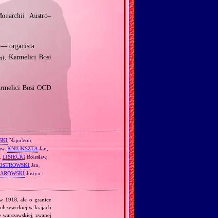
narchii Austro–
 — organista
, Karmelici Bosi
j)
armelici Bosi OCD
SKI
Napoleon,
aw,
KNIUKSZTA
Jan,
,
LISIECKI
Bolesław,
OSTROWSKI
Jan,
HAROWSKI
Justyn,
 w 1918, ale o granice
olszewickiej w krajach
e warszawskiej, zwanej