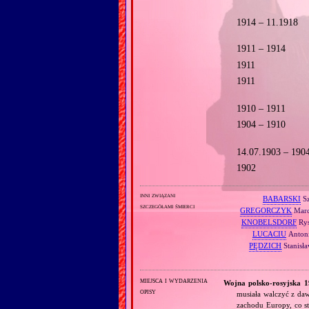
1914 – 11.1918
1911 – 1914
1911
1911
1910 – 1911
1904 – 1910
14.07.1903 – 190
1902
inni związani
BABARSKI
S
szczegółami śmierci
GREGORCZYK
Marc
KNOBELSDORF
Rys
LUCACIU
Antoni
PĘDZICH
Stanisł
miejsca i wydarzenia
Wojna polsko‐rosyjska 
opisy
musiała walczyć z daw
zachodu Europy, co st