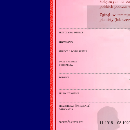
kolejowych na za
polskich podczas
Zginął w tamtejs
plamisty (lub cze
przyczyna śmierci
sprawstwo
miejsca i wydarzenia
data i miejsce
urodzenia
rodzice
śluby zakonne
prezbiterat (święcenia)
ordynacja
szczegóły posługi
11.1918 – 08.192