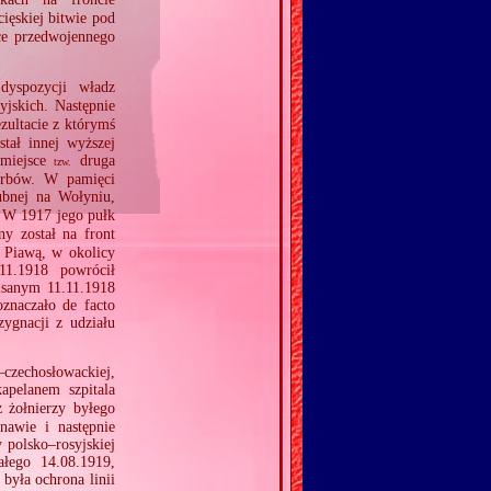
ięskiej bitwie pod
ce przedwojennego
yspozycji władz
yjskich. Następnie
zultacie z którymś
tał innej wyższej
 miejsce
druga
tzw.
Serbów. W pamięci
nej na Wołyniu,
 W 1917 jego pułk
y został na front
ą Piawą, w okolicy
11.1918 powrócił
isanym 11.11.1918
znaczało de facto
ygnacji z udziału
zechosłowackiej,
apelanem szpitala
 żołnierzy byłego
nawie i następnie
 polsko–rosyjskiej
ałego 14.08.1919,
była ochrona linii