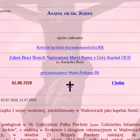
zakonne
Anatol od św. Józefa
ojciec zakonny
Kościół łaciński (rzymskokatolicki) RK
Zakon Braci Bosych Najświętszej Maryi Panny z Góry Karmel OCD
(
Karmelici Bosi)
i.e.
ordynariat polowy Wojska Polskiego RK
02.08.1920
Chełm
02.07.1920, 31.07.1920
oczątku I wojny światowej, zmobilizowany w Wadowicach jako kapelan Armii 
 posługiwał w 56. Galicyjskim Pułku Piechoty (
Galizisches Infanteri
niem.
m Jacków
”, z siedzibą w Krakowie i okręgiem rekrutacyjnym w Wadowica
olacy, w składzie 23. Brygady Piechoty należącej do
w 3. batalionie. W latach 1914‐1915 pułk brał udział w walk