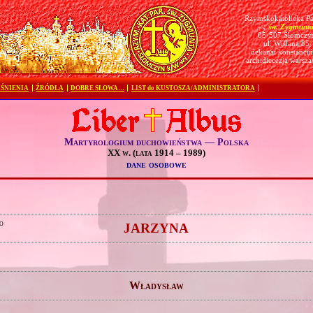
Rzymskokatolicka Pa
św. Zygmunt
pw.
05-507 Słomczy
ul. Wiślana 85
dekanat konstanciń
archidiecezja warsz
ŚNIENIA
ŹRÓDŁA
DOBRE SŁOWA…
LIST do KUSTOSZA/ADMINISTRATORA
Martyrologium duchowieństwa — Polska
XX w. (lata 1914 – 1989)
dane osobowe
o
JARZYNA
Władysław