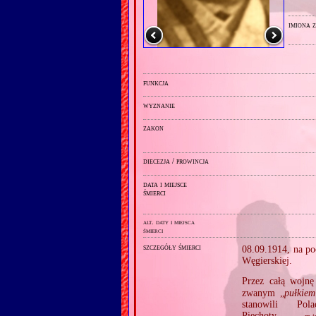
imiona 
funkcja
wyznanie
zakon
diecezja / prowincja
data i miejsce
śmierci
alt. daty i miejsca
śmierci
szczegóły śmierci
08.09.1914, na p
Węgierskiej.
Przez całą wojnę
zwanym „
pułkie
stanowili P
Piechoty —