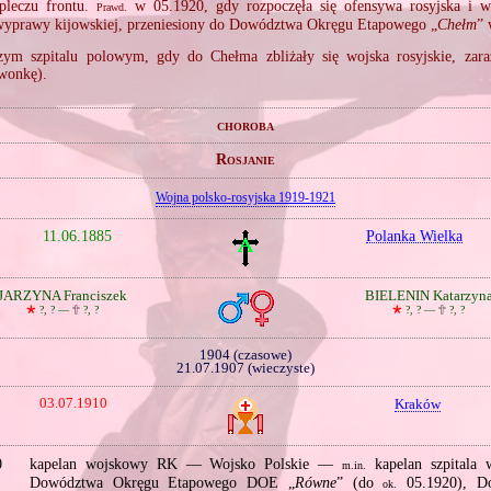
pleczu frontu.
w 05.1920, gdy rozpoczęła się ofensywa rosyjska i 
Prawd.
 wyprawy kijowskiej, przeniesiony do Dowództwa Okręgu Etapowego „
Chełm
” 
zym szpitalu polowym, gdy do Chełma zbliżały się wojska rosyjskie, zaraż
rwonkę).
choroba
Rosjanie
Wojna polsko‐rosyjska 1919‐1921
11.06.1885
Polanka Wielka
JARZYNA Franciszek
BIELENIN Katarzyn
🞲
?, ? —
🕆
?, ?
🞲
?, ? —
🕆
?, ?
1904 (czasowe)
21.07.1907 (wieczyste)
03.07.1910
Kraków
0
kapelan wojskowy RK — Wojsko Polskie —
kapelan szpitala 
m.in.
Dowództwa Okręgu Etapowego DOE „
Równe
” (do
05.1920), D
ok.