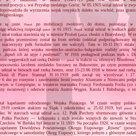
n.
ronił pozycji
wsi Przysłup niedalego Gorlic. W 05.1915 wziął udział w zwyc
k.
 doprowadziła do wyrzucenia wojsk rosyjskich daleko na wschód, poza grani
–Węgierskiego.
ie są jasne.
po mobilizacji zwolniony do domu, pozostając w d
Prawd.
ugę właściwą rozpoczął
w 01.1915.
wziął udział w walkach galic
prawd.
Prawd.
 miał rozkaz stawienia się w mieście Prożoń (
chodzi o Bratysławę). W re
prawd.
o pułku przeniesiony został na front serbski (oddział podporządkowany zos
o macierzysty pułk formalnie tam nie walczył). Tam w 10‐11.1915 miała
, podczas której wojska niemiecko–austriacko–bułgarskie rozbiły armię 
e „
łapali ich za szyje i podżynali
”. W 1916 posługiwał podczas walk
Dub
k.
ustro–węgierskich nad rzeką Dniestr —
w trakcie
ofensywy Brusiłowa.
prawd.
tzw.
ejscowości Iacobeni niedaleko Suczawy na Bukowinie, po czym przeniesion
ł udział w bitwach nad rzeką Isonzo, oraz 15‐23.06.1918 w bitwie nad rzek
Donà di Piave. Stamtąd 30.10.1918 pułk zaczął się wycofywać i 17.
 dni po rozejmie i zawieszeniu broni między Aliantami a Niemcami podp
wym w Compiègne, w kwaterze marszałka Francji Ferdynanda Focha (co o
jny światowej) i odezwie cesarza Austro–Węgier, Karola I Habsburga, o rez
tał kapelanem odrodzonego Wojska Polskiego. W czasie wojny polsko–c
1.1919 czeskim atakiem na Śląsk i zakończonej
25.02.1919, był
k
ok.
prawd.
ku. W starciach wziął udział
12. Pułk Piechoty sformowany głównie z
m.in.
o Pułku Piechoty — kilkunastu z nich zostało wziętych do niewoli w Sto
Czechów. W Bielsku był jeszcze w 11.1919. Na początku 1920, w czasie wojny
 kapelanem Dowództwa Powiatowego Okręgu Etapowego „
Równe
” (powst
ztałconego w samodzielny Okręg Etapowy), którego jednym z głównym zadań 