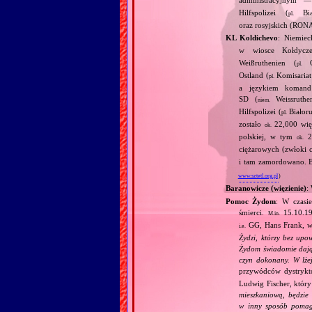
Hilfspolizei (
Biał
pl.
oraz rosyjskich (RONA
KL Koldichevo
: Niemie
w wiosce Kołdyc
Weißruthenien (
Ge
pl.
Ostland (
Komisariat 
pl.
a językiem komand 
SD (
Weissruthe
niem.
Hilfspolizei (
Białor
pl.
zostało
22,000 więź
ok.
polskiej, w tym
24
ok.
ciężarowych (zwłoki
i tam zamordowano. Bi
www.sztetl.org.pl
)
Baranowicze (więzienie)
:
Pomoc Żydom
: W czasi
śmierci.
15.10.1
M.in.
GG, Hans Frank, w
i.e.
Żydzi, którzy bez upo
Żydom świadomie dają
czyn dokonany. W lżej
przywódców dystryk
Ludwig Fischer, który
mieszkaniową, będzie
w inny sposób pomaga