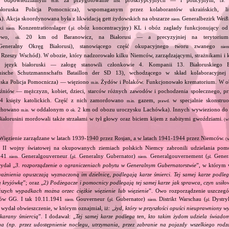
m.in.
i.e.
oruska Policja Pomocnicza), wspomaganym przez kolaborantów ukraińskich, lite
). Akcja skoordynowana była z likwidacją gett żydowskich na obszarze
Generalbezirk Weiß
niem.
cki
Konzentrationslager (
obóz koncentracyjny) KL i obóz zagłady funkcjonujący o
niem.
pl.
zewo,
20 km od Baranowicz, na Białorusi — a precyzyjniej na terytori
ok.
neralny Okręg Białorusi), stanowiącego część okupacyjnego tworu zwanego
niem
Rzeszy Wschód). W obozie, który nadzorowało kilku Niemców, zarządzającymi, strażnikami i ka
język białoruski — załogę stanowili członkowie 4. Kompanii 13. Białoruskiego Ba
nische Schutzmannschafts Bataillon der SD 13), wchodzącego w skład kolaboracyjne
uska Policja Pomocnicza) — więziono
Żydów i Polaków. Funkcjonowało krematorium. W 
m.in.
niów — mężczyzn, kobiet, dzieci, starców różnych zawodów i pochodzenia społecznego, p
 księży katolickich. Część z nich zamordowano
gazem,
w specjalnie skonstru
m.in.
prawd.
 chowano
w oddalonym o
2 km od obozu uroczysku Lachówka). Innych wywieziono do 
m.in.
ok.
ałorusini mordowali także strzałami w tył głowy oraz biciem kijem z nabitymi gwoździami.
(wi
 Więzienie zarządzane w latach 1939‐1940 przez Rosjan, a w latach 1941‐1944 przez Niemców.
(w
e II wojny światowej na okupowanych ziemiach polskich Niemcy zabronili udzielania p
941
Generalgouverneur (
Generalny Gubernator)
Generalgouvernement (
Genera
niem.
pl.
niem.
pl.
ydał „
3. rozporządzenie o ograniczeniach pobytu w Generalnym Gubernatorstwie
”, w którym 
ważnienia opuszczają wyznaczoną im dzielnicę, podlegają karze śmierci. Tej samej karze podleg
 kryjówkę
”; oraz „
2) Podżegacze i pomocnicy podlegają tej samej karze jak sprawca, czyn usiło
szych wypadkach można orzec ciężkie więzienie lub więzienie
”. Owo rozporządzenie uszczeg
tów GG. I tak 10.11.1941
Gouverneur (
Gubernator)
Distrikt Warschau (
Dystry
niem.
pl.
niem.
pl.
 wydał obwieszczenie, w którym oznajmiał, iż: „
żyd, który w przyszłości opuści nieuprawniony w
 karany śmiercią
”. I dodawał: „
Tej samej karze podlega ten, kto takim żydom udziela świadom
 (np. przez udostępnienie noclegu, utrzymania, przez zabranie na pojazdy wszelkiego rodza