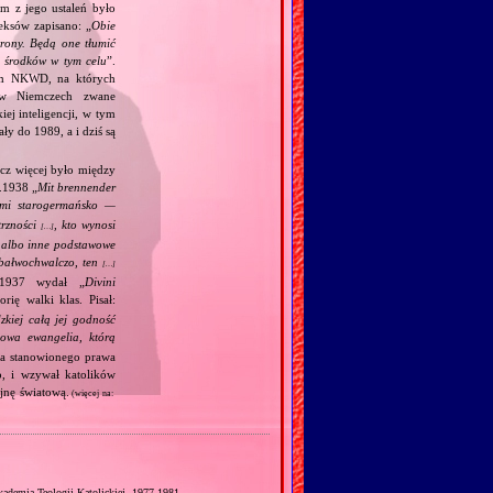
m z jego ustaleń było
eksów zapisano: „
Obie
trony. Będą one tłumić
h środków w tym celu
”.
kim NKWD, na których
 (w Niemczech zwane
iej inteligencji, w tym
y do 1989, a i dziś są
acz więcej było między
.1938 „
Mit brennender
ami starogermańsko —
trzności
, kto wynosi
[…]
j albo inne podstawowe
m bałwochwalczo, ten
[…]
.1937 wydał „
Divini
rię walki klas. Pisał:
kiej całą jej godność
wa ewangelia, którą
ia stanowionego prawa
o, i wzywał katolików
jnę światową.
(więcej na:
kademia Teologii Katolickiej, 1977‐1981