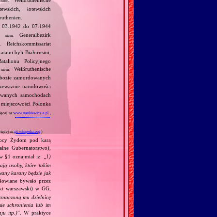
niem.
wskich, łotewskich
ruthenien.
d 03.1942 do 07.1944
um
Generalbezirk
niem.
Reichskommissariat
.
tami byli Białorusini,
talionu Policyjnego
j
Weißruthenische
niem.
obozie zamordowanych
rzeważnie narodowości
owanych samochodach
miejscowości Połonka
ęcej na:
www.stankiewicz.e.pl
,
ięcej na:
pl.wikipedia.org
)
omocy Żydom pod karą
lne Gubernatorstwo),
w §1 oznajmiał iż: „
1)
ają osoby, które takim
wany karany będzie jak
ółowiane bywało przez
kt warszawski) w GG,
yznaczoną mu dzielnicę
ie schronienia lub im
ju itp.)
”. W praktyce