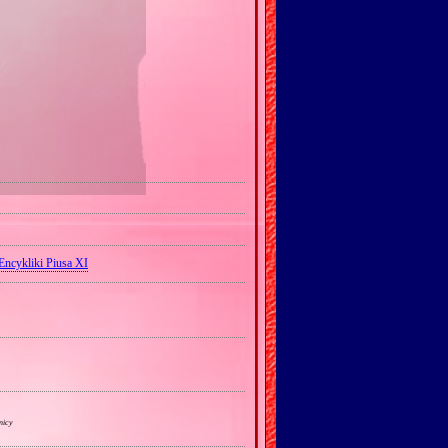
Encykliki Piusa XI
nicy