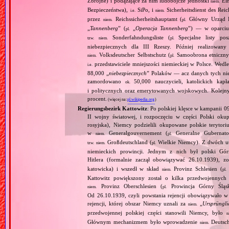
Zbrojne) i podążające za nim ludobójcze jednostki
Ein
niem.
Bezpieczeństwa),
SiPo, i
Sicherheitsdienst des Reic
i.e.
niem.
przez
Reichssicherheitshauptamt (
Główny Urząd B
niem.
pl.
„
Tannenberg
” (
„
Operacja Tannenberg
”) — w oparciu 
pl.
Sonderfahndungsliste (
Specjalne listy po
tzw.
niem.
pl.
niebezpiecznych dla III Rzeszy. Później realizowan
Volksdeutscher Selbstschutz (
Samoobrona etniczny
niem.
pl.
przedstawiciele mniejszości niemieckiej w Polsce. Wed
i.e.
88,000 „
niebezpiecznych
” Polaków — acz danych tych nie 
zamordowano
50,000 nauczycieli, katolickich kapł
ok.
i politycznych oraz emerytowanych wojskowych. Kolejny
procent.
(więcej na:
pl.wikipedia.org
)
Regierungsbezirk Kattowitz
: Po polskiej klęsce w kampanii 0
II wojny światowej, i rozpoczęciu w części Polski okupa
rosyjska), Niemcy podzielili okupowane polskie terytori
w
Generalgouvernement (
Generalne Gubernato
niem.
pl.
Großdeutschland (
Wielkie Niemcy). Z dwóch utw
tzw.
niem.
pl.
niemieckich prowincji. Jednym z nich był polski Gó
Hitlera (formalnie zaczął obowiązywać 26.10.1939), 
katowicka) i wszedł w skład
Provinz Schlesien (
niem.
pl.
Kattowitz powiększony został o kilka przedwojennyc
Provinz Oberschlesien (
Prowincja Górny Śląs
niem.
pl.
Od 26.10.1939, czyli powstania rejencji obowiązywało w 
rejencji, której obszar Niemcy uznali za
„
Ursprüngli
niem.
przedwojennej polskiej części stanowili Niemcy, było
n
Głównym mechanizmem było wprowadzenie
Deutsch
niem.