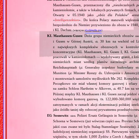
Mauthausen‐Gusen, przeznaczony dla „
nieuleczalnych p
kamieniołomie, a także w lokalnych prywatnych firmach,
Otwarty w 05.1940 jako „
obóz dla Polaków
” aresz
«
Intelligenzaktion
». Do końca Polacy stanowili większoś
bezpośrednio do Niemiec przywieziono do obozu w 1940,
i KL Dachau.
(więcej na:
pl.wikipedia.org
)
KL Mauthausen‐Gusen
: Duża grupa niemieckich obozów
nie
i Gusen w Górnej Austrii,
30 km na wschód od Linz
ok.
z największych kompleksów obozowych w kontrolow
koncentracyjne (KL Mauthausen, KL Gusen I, KL Gusen 
pracowali w kamieniołomach — wydobywany granit, z które
niemieckich miast według planów naczelnego archit
Reichshauptstadt (
Generalny inspektor budowlany st
pl.
Munition (
Minister Rzeszy ds. Uzbrojenia i Amunicji)
pl.
i montowniach samolotów myśliwskich Me 262. Kompleks sł
Początkowo nie miał własnej komory gazowej i ofiary
na zamku Schloss Hartheim w Alkoven,
40.7 km na wsc
ok.
Później między KL Mauthausen i KL Gusen zaczął jeździ
wybudowano komorę gazową.
122,000‐360,000 więźn
Ok.
zatrzymanych w ramach akcji eksterminacji polskiej inteli
jako źródło taniej siły roboczej prywatnemu przedsiębiorst
EG Sosnowitz
:
Polizei Ersatz Gefängnis in Sosnowitz (
niem.
pl.
Schoena w Sosnowcu (już wówczas części
Provinz Sch
niem.
jakiś czas zwane też było Stalag‐Stammlager Sosnowitz).
ludobójczej niemieckiej organizacji SS. Pierwszymi więźn
więźniów, w tym około 1,000 Żydów z Czech i Austrii. Wię