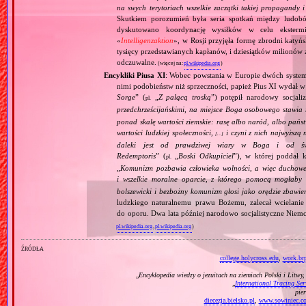
na swych terytoriach wszelkie zaczątki takiej propagandy
Skutkiem porozumień była seria spotkań między ludob
dyskutowano koordynację wysiłków w celu ekstermi
«
Intelligenzaktion
», w Rosji przyjęła formę zbrodni katyńs
tysięcy przedstawianych kapłanów, i dziesiątków milionów z
odczuwalne.
(więcej na:
pl.wikipedia.org
)
Encykliki Piusa XI
: Wobec powstania w Europie dwóch systemó
nimi podobieństw niż sprzeczności, papież Pius XI wydał 
Sorge
” (
„
Z palącą troską
”) potępił narodowy socjali
pl.
przedchrześcijańskimi, na miejsce Boga osobowego stawia 
ponad skalę wartości ziemskie: rasę albo naród, albo pańs
wartości ludzkiej społeczności,
i czyni z nich najwyższą 
[…]
daleki jest od prawdziwej wiary w Boga i od świ
Redemptoris
” (
„
Boski Odkupiciel
”), w której poddał k
pl.
„
Komunizm pozbawia człowieka wolności, a więc duchowej
i wszelkie moralne oparcie, z którego pomocą mogłaby 
bolszewicki i bezbożny komunizm głosi jako orędzie zbawie
ludzkiego naturalnemu prawu Bożemu, zalecał wcielanie 
do oporu. Dwa lata później narodowo socjalistyczne Niemc
pl.wikipedia.org
,
pl.wikipedia.org
)
źródła
college.holycross.edu
,
work.brp
„
Encyklopedia wiedzy o jezuitach na ziemiach Polski i Litwy
„
International Tracing Ser
pie
diecezja.bielsko.pl
,
www.sowiniec.c