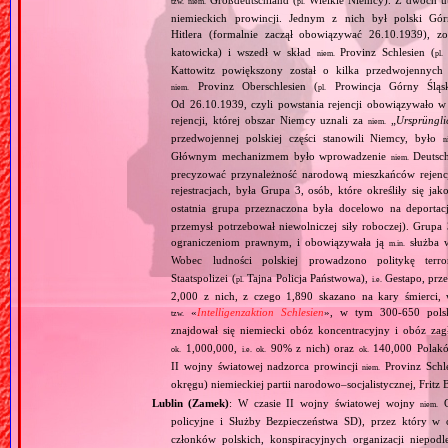
tzw.
niem.
pl.
niemieckich prowincji. Jednym z nich był polski Gó
Hitlera (formalnie zaczął obowiązywać 26.10.1939), 
katowicka) i wszedł w skład
Provinz Schlesien (
niem.
pl.
Kattowitz powiększony został o kilka przedwojennyc
Provinz Oberschlesien (
Prowincja Górny Śląs
niem.
pl.
Od 26.10.1939, czyli powstania rejencji obowiązywało w 
rejencji, której obszar Niemcy uznali za
„
Ursprüngli
niem.
przedwojennej polskiej części stanowili Niemcy, było
n
Głównym mechanizmem było wprowadzenie
Deutsch
niem.
precyzować przynależność narodową mieszkańców rejencj
rejestracjach, była Grupa 3, osób, które określiły się jak
ostatnia grupa przeznaczona była docelowo na deporta
przemysł potrzebował niewolniczej siły roboczej). Gru
ograniczeniom prawnym, i obowiązywała ją
służba w
m.in.
Wobec ludności polskiej prowadzono politykę terr
Staatspolizei (
Tajna Policja Państwowa),
Gestapo, prz
pl.
i.e.
2,000 z nich, z czego 1,890 skazano na kary śmierci
«
Intelligenzaktion Schlesien
», w tym 300‐650 polsk
tzw.
znajdował się niemiecki obóz koncentracyjny i obóz z
1,000,000,
90% z nich) oraz
140,000 Polak
ok.
i.e.
ok.
ok.
II wojny światowej nadzorca prowincji
Provinz Schl
niem.
okręgu) niemieckiej partii narodowo–socjalistycznej, Fritz 
Lublin (Zamek)
: W czasie II wojny światowej wojny
G
niem.
policyjne i Służby Bezpieczeństwa SD), przez który w c
członków polskich, konspiracyjnych organizacji niepod