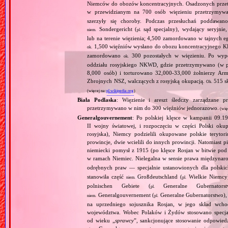
Niemców do obozów koncentracyjnych. Osadzonych przet
w przewidzianym na 700 osób więzieniu przetrzymy
szerzyły się choroby. Podczas przesłuchań poddawa
Sondergericht (
sąd specjalny), wydający seryjnie
niem.
pl.
lub na terenie więzienia; 4,500 zamordowano w tajnych e
1,500 więźniów wysłano do obozu koncentracyjnego KL 
ok.
zamordowano
300 pozostałych w więzieniu. Po wypę
ok.
oddziału rosyjskiego NKWD, gdzie przetrzymywano (w
8,000 osób) i torturowano 32,000‐33,000 żołnierzy Arm
Zbrojnych NSZ, walczących z rosyjską okupacją.
515 sk
Ok.
(więcej na:
pl.wikipedia.org
)
Biała Podlaska
: Więzienie i areszt śledczy zarządzane 
przetrzymywano w nim do 300 więźniów jednorazowo.
(wię
Generalgouvernement
: Po polskiej klęsce w kampanii 09.19
II wojny światowej, i rozpoczęciu w części Polski okupa
rosyjska), Niemcy podzielili okupowane polskie teryt
prowincje, dwie wcielili do innych prowincji. Natomiast p
niemiecki pomysł z 1915 (po klęsce Rosjan w bitwie pod
w ramach Niemiec. Nielegalna w sensie prawa międzyna
odrębnych praw — specjalnie ustanowionych dla polski
stanowiła część
Großdeutschland (
Wielkie Niemcy
niem.
pl.
polnischen Gebiete (
Generalne Gubernator
pl.
Generalgouvernement (
Generalne Gubernatorstwo), 
niem.
pl.
na uprzedniego sojusznika Rosjan, w jego skład wchod
województwa. Wobec Polaków i Żydów stosowano specjaln
od wieku „
sprawcy
”, sankcjonujące stosowanie odpowied