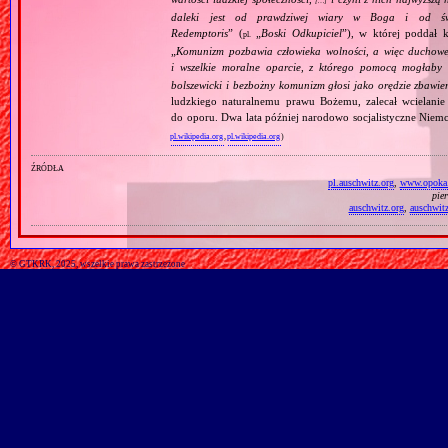
[…]
daleki jest od prawdziwej wiary w Boga i od świ
Redemptoris
” (
„
Boski Odkupiciel
”), w której poddał k
pl.
„
Komunizm pozbawia człowieka wolności, a więc duchowej
i wszelkie moralne oparcie, z którego pomocą mogłaby 
bolszewicki i bezbożny komunizm głosi jako orędzie zbawie
ludzkiego naturalnemu prawu Bożemu, zalecał wcielanie 
do oporu. Dwa lata później narodowo socjalistyczne Niemc
pl.wikipedia.org
,
pl.wikipedia.org
)
źródła
pl.auschwitz.org
,
www.opoka.
pie
auschwitz.org
,
auschwitz
© GTKRK, 2025, wszelkie prawa zastrzeżone