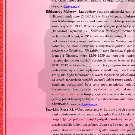
Generalgouvernement uznano za organizację przestęp
niem.
(więcej na:
pl.wikipedia.org
)
Ribbentrop‐Mołotow
: Ludobójczy rosyjsko‐niemiecki pakt 
Hitlerem, podpisany 23.08.1939 w Moskwie przez minist
von Ribbentropa — który sankcjonował i był bezpośrednią
światowej w 09.1939. W sensie politycznym pakt był prób
„
handlową
” wymianą
„
Królestwa Polskiego
”, wchodzą
tzw.
zachodnią Ukrainę), w 1914 należącą do Imperium Austro‐W
pod nazwą Generalnego Gubernatorstwa — Niemcy. Wybuc
ludzkości, bo dwie ateistyczne i antychrześcijańskie id
przykazanie Dekalogu: Nie zabijaj!
” (abp Stanisław Gądeck
Francji i Niemiec, które 12.09.1939 na wspólnej konfe
i niepodejmowaniu działań zbrojnych wobec Niemiec (c
28.09.1939 w traktacie „
o granicach i przyjaźni Niemcy‐
podzielenie się strefami wpływów w środkowej i wschodni
strony nie będą tolerować na swych terytoriach jakiejkolwi
na swych terytoriach wszelkie zaczątki takiej propagandy
Skutkiem porozumień była seria spotkań między ludob
dyskutowano koordynację wysiłków w celu ekstermi
«
Intelligenzaktion
», w Rosji przyjęła formę zbrodni katyńs
tysięcy przedstawianych kapłanów, i dziesiątków milionów z
odczuwalne.
(więcej na:
pl.wikipedia.org
)
Encykliki Piusa XI
: Wobec powstania w Europie dwóch systemó
nimi podobieństw niż sprzeczności, papież Pius XI wydał 
Sorge
” (
„
Z palącą troską
”) potępił narodowy socjali
pl.
przedchrześcijańskimi, na miejsce Boga osobowego stawia 
ponad skalę wartości ziemskie: rasę albo naród, albo pańs
wartości ludzkiej społeczności,
i czyni z nich najwyższą 