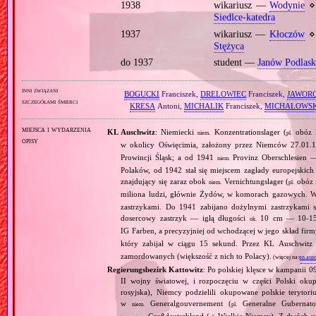
1938
wikariusz —
Wodynie
⋄ 
Siedlce‐katedra
1937
wikariusz —
Kłoczów
⋄ 
Stężyca
do 1937
student —
Janów Podlask
inni związani
BOGUCKI
Franciszek,
DRELOWIEC
Franciszek,
JAWOR
szczegółami śmierci
KRESA
Antoni,
MICHALIK
Franciszek,
MICHAŁOWSK
miejsca i wydarzenia
KL Auschwitz
: Niemiecki
Konzentrationslager (
obóz 
niem.
pl.
opisy
w okolicy Oświęcimia, założony przez Niemców 27.01.
Prowincji Śląsk; a od 1941
Provinz Oberschlesien 
niem.
Polaków, od 1942 stał się miejscem zagłady europejski
znajdujący się zaraz obok
Vernichtungslager (
obóz 
niem.
pl.
miliona ludzi, głównie Żydów, w komorach gazowych.
zastrzykami. Do 1941 zabijano dożylnymi zastrzykami s
dosercowy zastrzyk — igłą długości
10 cm — 10‐15 
ok.
IG Farben, a precyzyjniej od wchodzącej w jego skład fir
który zabijał w ciągu 15 sekund. Przez KL Auschwit
zamordowanych (większość z nich to Polacy).
(więcej na:
en.aus
Regierungsbezirk Kattowitz
: Po polskiej klęsce w kampanii 0
II wojny światowej, i rozpoczęciu w części Polski okupa
rosyjska), Niemcy podzielili okupowane polskie terytori
w
Generalgouvernement (
Generalne Gubernato
niem.
pl.
Großdeutschland (
Wielkie Niemcy). Z dwóch utw