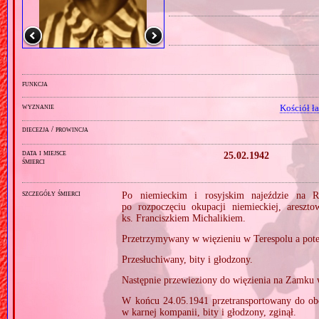
funkcja
wyznanie
Kościół ł
diecezja / prowincja
data i miejsce
25.02.1942
śmierci
szczegóły śmierci
Po niemieckim i rosyjskim najeździe na R
po rozpoczęciu okupacji niemieckiej, ares
ks. Franciszkiem Michalikiem.
Przetrzymywany w więzieniu w Terespolu a pote
Przesłuchiwany, bity i głodzony.
Następnie przewieziony do więzienia na Zamku 
W końcu 24.05.1941 przetransportowany do ob
w karnej kompanii, bity i głodzony, zginął.