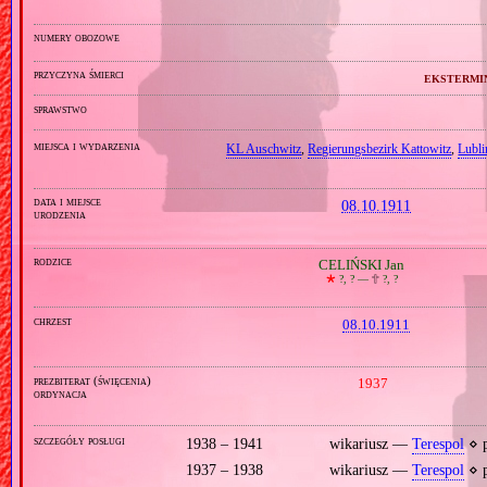
numery obozowe
przyczyna śmierci
ekstermi
sprawstwo
miejsca i wydarzenia
KL Auschwitz
,
Regierungsbezirk Kattowitz
,
Lubli
data i miejsce
08.10.1911
urodzenia
rodzice
CELIŃSKI Jan
🞲
?, ? —
🕆
?, ?
chrzest
08.10.1911
prezbiterat (święcenia)
1937
ordynacja
szczegóły posługi
1938 – 1941
wikariusz —
Terespol
⋄ p
1937 – 1938
wikariusz —
Terespol
⋄ p