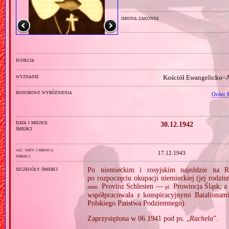
imiona zakonne
funkcja
wyznanie
Kościół Ewangelicko–A
honorowe wyróżnienia
Order 
data i miejsce
30.12.1942
śmierci
alt. daty i miejsca
17.12.1943
śmierci
szczegóły śmierci
Po niemieckim i rosyjskim najeździe na R
po rozpoczęciu okupacji niemieckiej (jej rodzi
Provinz Schlesien —
Prowincja Śląsk; 
niem.
pl.
współpracowała z konspiracyjnymi Batalionam
Polskiego Państwa Podziemnego).
Zaprzysiężona w 06.1941 pod ps. „
Rachela
”.