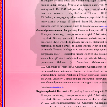
znajdujący się zaraz obok
Vernichtungslager (
obóz 
niem.
pl.
miliona ludzi, głównie Żydów, w komorach gazowych.
zastrzykami. Do 1941 zabijano dożylnymi zastrzykami s
dosercowy zastrzyk — igłą długości
10 cm — 10‐15 
ok.
IG Farben, a precyzyjniej od wchodzącej w jego skład fir
który zabijał w ciągu 15 sekund. Przez KL Auschwit
zamordowanych (większość z nich to Polacy).
(więcej na:
en.aus
Generalgouvernement
: Po polskiej klęsce w kampanii 09.19
II wojny światowej, i rozpoczęciu w części Polski okupa
rosyjska), Niemcy podzielili okupowane polskie teryt
prowincje, dwie wcielili do innych prowincji. Natomiast p
niemiecki pomysł z 1915 (po klęsce Rosjan w bitwie pod
w ramach Niemiec. Nielegalna w sensie prawa międzyna
odrębnych praw — specjalnie ustanowionych dla polski
stanowiła część
Großdeutschland (
Wielkie Niemcy
niem.
pl.
polnischen Gebiete (
Generalne Gubernator
pl.
Generalgouvernement (
Generalne Gubernatorstwo), 
niem.
pl.
na uprzedniego sojusznika Rosjan, w jego skład wchod
województwa. Wobec Polaków i Żydów stosowano specjaln
od wieku „
sprawcy
”, sankcjonujące stosowanie odpowied
Generalgouvernement uznano za organizację przestęp
niem.
(więcej na:
pl.wikipedia.org
)
Regierungsbezirk Kattowitz
: Po polskiej klęsce w kampanii 0
II wojny światowej, i rozpoczęciu w części Polski okupa
rosyjska), Niemcy podzielili okupowane polskie terytori
w
Generalgouvernement (
Generalne Gubernato
niem.
pl.
Großdeutschland (
Wielkie Niemcy). Z dwóch utw