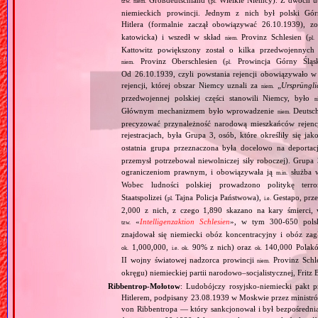
tzw.
niem.
pl.
niemieckich prowincji. Jednym z nich był polski Gó
Hitlera (formalnie zaczął obowiązywać 26.10.1939), 
katowicka) i wszedł w skład
Provinz Schlesien (
niem.
pl.
Kattowitz powiększony został o kilka przedwojennyc
Provinz Oberschlesien (
Prowincja Górny Śląs
niem.
pl.
Od 26.10.1939, czyli powstania rejencji obowiązywało w 
rejencji, której obszar Niemcy uznali za
„
Ursprüngli
niem.
przedwojennej polskiej części stanowili Niemcy, było
n
Głównym mechanizmem było wprowadzenie
Deutsch
niem.
precyzować przynależność narodową mieszkańców rejencj
rejestracjach, była Grupa 3, osób, które określiły się jak
ostatnia grupa przeznaczona była docelowo na deporta
przemysł potrzebował niewolniczej siły roboczej). Gru
ograniczeniom prawnym, i obowiązywała ją
służba w
m.in.
Wobec ludności polskiej prowadzono politykę terr
Staatspolizei (
Tajna Policja Państwowa),
Gestapo, prz
pl.
i.e.
2,000 z nich, z czego 1,890 skazano na kary śmierci
«
Intelligenzaktion Schlesien
», w tym 300‐650 polsk
tzw.
znajdował się niemiecki obóz koncentracyjny i obóz z
1,000,000,
90% z nich) oraz
140,000 Polak
ok.
i.e.
ok.
ok.
II wojny światowej nadzorca prowincji
Provinz Schl
niem.
okręgu) niemieckiej partii narodowo–socjalistycznej, Fritz 
Ribbentrop‐Mołotow
: Ludobójczy rosyjsko‐niemiecki pakt 
Hitlerem, podpisany 23.08.1939 w Moskwie przez minist
von Ribbentropa — który sankcjonował i był bezpośrednią