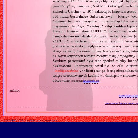
światowej w 09.1939. W sensie politycznym pakt był prób
„
handlową
” wymianą
„
Królestwa Polskiego
”, wchodzą
tzw.
zachodnią Ukrainę), w 1914 należącą do Imperium Austro‐W
pod nazwą Generalnego Gubernatorstwa — Niemcy. Wybuc
ludzkości, bo dwie ateistyczne i antychrześcijańskie id
przykazanie Dekalogu: Nie zabijaj!
” (abp Stanisław Gądeck
Francji i Niemiec, które 12.09.1939 na wspólnej konfe
i niepodejmowaniu działań zbrojnych wobec Niemiec (c
28.09.1939 w traktacie „
o granicach i przyjaźni Niemcy‐
podzielenie się strefami wpływów w środkowej i wschodni
strony nie będą tolerować na swych terytoriach jakiejkolwi
na swych terytoriach wszelkie zaczątki takiej propagandy
Skutkiem porozumień była seria spotkań między ludob
dyskutowano koordynację wysiłków w celu ekstermi
«
Intelligenzaktion
», w Rosji przyjęła formę zbrodni katyńs
tysięcy przedstawianych kapłanów, i dziesiątków milionów z
odczuwalne.
(więcej na:
pl.wikipedia.org
)
źródła
www.bsip.miast
pie
www.wszechnica.cieszyn.p
© GTKRK, 2025, wszelkie prawa zastrzeżone