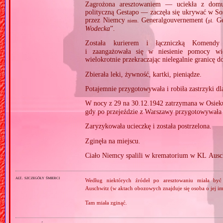
Zagrożona aresztowaniem — uciekła z domu 
polityczną Gestapo — zaczęła się ukrywać w So
przez Niemcy
Generalgouvernement (
Gen
niem.
pl.
Wodecka
”.
Została kurierem i łączniczką Komen
i zaangażowała się w niesienie pomocy wi
wielokrotnie przekraczając nielegalnie granicę 
Zbierała leki, żywność, kartki, pieniądze.
Potajemnie przygotowywała i robiła zastrzyki d
W nocy z 29 na 30.12.1942 zatrzymana w Osie
gdy po przejeździe z Warszawy przygotowywała 
Zaryzykowała ucieczkę i została postrzelona.
Zginęła na miejscu.
Ciało Niemcy spalili w krematorium w KL Aus
alt. szczegóły śmierci
Według niektórych źródeł po aresztowaniu miała by
Auschwitz (w aktach obozowych znajduje się osoba o jej imi
Tam miała zginąć.