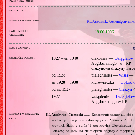
przyczyna śmierci
sprawstwo
miejsca i wydarzenia
KL Auschwitz
,
Generalgouverne
data i miejsce
18.06.1906
urodzenia
śluby zakonne
0
szczegóły posługi
1927 –
1940
diakonisa —
Dzięgielów
ok.
Augsburskiego w RP —
drużynowa drużyny harce
od 1938
pielęgniarka —
Wisła
— s
1928 – 1938
kierowniczka —
Golasow
ok.
od
1927
pielęgniarka —
Cieszyn
⋄
ok.
1927
wstąpienie —
Dzięgieló
Augsburskiego w RP
miejsca i wydarzenia
KL Auschwitz
: Niemiecki
Konzentrationslager (
obóz 
niem.
pl.
opisy
w okolicy Oświęcimia, założony przez Niemców 27.01.
Prowincji Śląsk; a od 1941
Provinz Oberschlesien 
niem.
Polaków, od 1942 stał się miejscem zagłady europejski